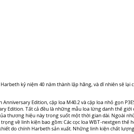
rbeth kỷ niệm 40 năm thành lập hãng, và dĩ nhiên sẽ lại c
 Anniversary Edition, cặp loa M40.2 và cặp loa nhỏ gọn P3E
ry Edition. Tất cả đều là những mẫu loa lừng danh thế giới
của thương hiệu này trong suốt một thời gian dài. Ngoài nhữn
 trọng về linh kiện bao gồm: Các cọc loa WBT-nextgen thế hệ
khiết do chính Harbeth sản xuất. Những linh kiện chất lượn