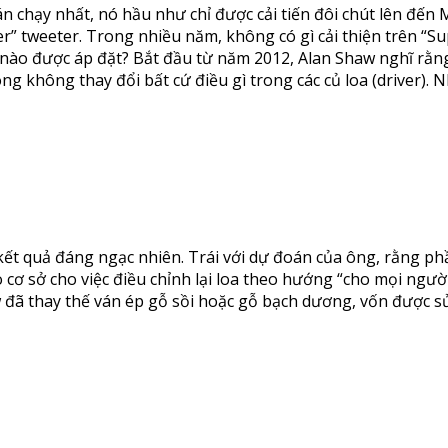
n chạy nhất, nó hầu như chỉ được cải tiến đôi chút lên đến
” tweeter. Trong nhiều năm, không có gì cải thiện trên “Su
i nào được áp đặt? Bắt đầu từ năm 2012, Alan Shaw nghĩ rằng
ng không thay đổi bất cứ điều gì trong các củ loa (driver). 
kết quả đáng ngạc nhiên. Trái với dự đoán của ông, rằng p
 tạo cơ sở cho việc điều chỉnh lại loa theo hướng “cho mọi 
haw đã thay thế ván ép gỗ sồi hoặc gỗ bạch dương, vốn được 