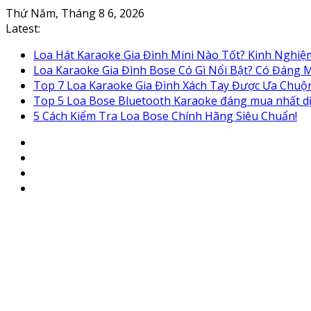
Skip
Thứ Năm, Tháng 8 6, 2026
to
Latest:
content
Loa Hát Karaoke Gia Đình Mini Nào Tốt? Kinh Nghi
Loa Karaoke Gia Đình Bose Có Gì Nổi Bật? Có Đáng
Top 7 Loa Karaoke Gia Đình Xách Tay Được Ưa Chuộ
Top 5 Loa Bose Bluetooth Karaoke đáng mua nhất d
5 Cách Kiểm Tra Loa Bose Chính Hãng Siêu Chuẩn!