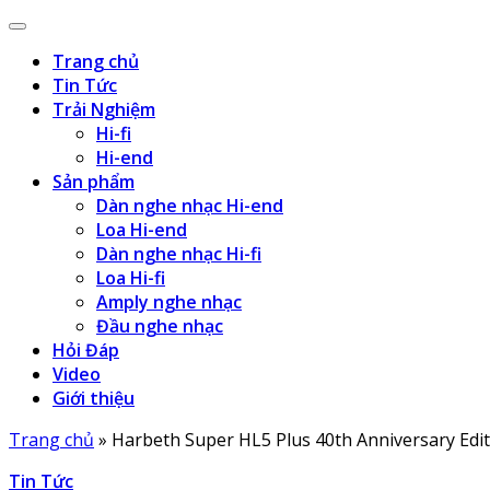
Trang chủ
Tin Tức
Trải Nghiệm
Hi-fi
Hi-end
Sản phẩm
Dàn nghe nhạc Hi-end
Loa Hi-end
Dàn nghe nhạc Hi-fi
Loa Hi-fi
Amply nghe nhạc
Đầu nghe nhạc
Hỏi Đáp
Video
Giới thiệu
Trang chủ
»
Harbeth Super HL5 Plus 40th Anniversary Edi
Tin Tức