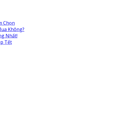
ệm Chọn
 Mua Không?
ng Nhất!
ịp Tết