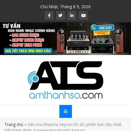
Skip
Chủ Nhật, Tháng 8 9, 2026
to
content
Trang chủ
»
Siêu loa Kharma Veyron EV-2D phiên bản độc nhất
Việt Nam ghép 4 poweramp Kondo Kagura