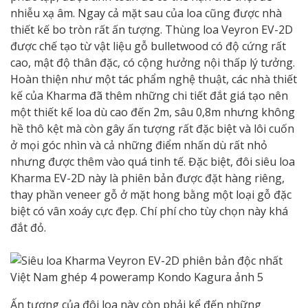
nhiễu xạ âm. Ngay cả mặt sau của loa cũng được nhà
thiết kế bo tròn rất ấn tượng. Thùng loa Veyron EV-2D
được chế tạo từ vật liệu gỗ bulletwood có độ cứng rất
cao, mật độ thân đặc, có cộng hưởng nội thấp lý tưởng.
Hoàn thiện như một tác phẩm nghệ thuật, các nhà thiết
kế của Kharma đã thêm những chi tiết đắt giá tạo nên
một thiết kế loa dù cao đến 2m, sâu 0,8m nhưng không
hề thô kệt mà còn gây ấn tượng rất đặc biệt và lôi cuốn
ở mọi góc nhìn và cả những điểm nhấn dù rất nhỏ
nhưng được thêm vào quá tinh tế. Đặc biệt, đôi siêu loa
Kharma EV-2D này là phiên bản được đặt hàng riêng,
thay phần veneer gỗ ở mặt hong bằng một loại gỗ đặc
biệt có vân xoáy cực đẹp. Chí phí cho tùy chọn này khá
đắt đỏ.
Ấn tượng của đôi loa này còn phải kể đến những