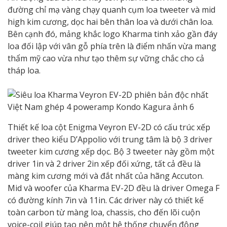
đường chỉ mạ vàng chạy quanh cụm loa tweeter và mid
high kim cương, dọc hai bên thân loa và dưới chân loa.
Bên cạnh đó, mảng khắc logo Kharma tinh xảo gần đáy
loa đối lập với vân gỗ phía trên là điểm nhấn vừa mang
thẩm mỹ cao vừa như tạo thêm sự vững chắc cho cả
tháp loa.
Thiết kế loa cột Enigma Veyron EV-2D có cấu trúc xếp
driver theo kiểu D’Appolio với trung tâm là bộ 3 driver
tweeter kim cương xếp dọc. Bộ 3 tweeter này gồm một
driver 1in và 2 driver 2in xếp đối xứng, tất cả đều là
màng kim cương mới và đắt nhất của hãng Accuton.
Mid và woofer của Kharma EV-2D đều là driver Omega F
có đường kính 7in và 11in. Các driver này có thiết kế
toàn carbon từ màng loa, chassis, cho đến lõi cuộn
voice-coil giúp tạo nên một hệ thống chuyển động