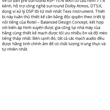
Về cơ bản pre surround RSP-1576 MKII có cấu hình 7.1.4
kênh, hỗ trợ công nghệ surround Dolby Atmos, DTS:X,
dùng vi xử lý DSP lõi tứ mới nhất Texs Instrument. Thiết
bị này tuân thủ thiết kế cân bằng độc quyền theo triết lý
nổi tiếng của Rotel – Balanced Design Concept, kết hợp
với biến áp hình xuyến được gia công tại nhà máy của
hãng cùng thiết kế mạch được tối ưu nhiễu ồn và độ méo
tiếng thấp nhất. Bên cạnh đó, tất cả các mạch audio đều
được hãng tinh chỉnh âm để có chất lượng trung thực và
tự nhiên nhất.