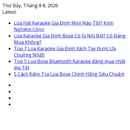
Skip
Thứ Bảy, Tháng 8 8, 2026
to
Latest:
content
Loa Hát Karaoke Gia Đình Mini Nào Tốt? Kinh
Nghiệm Chọn
Loa Karaoke Gia Đình Bose Có Gì Nổi Bật? Có Đáng
Mua Không?
Top 7 Loa Karaoke Gia Đình Xách Tay Được Ưa
Chuộng Nhất!
Top 5 Loa Bose Bluetooth Karaoke đáng mua nhất
dịp Tết
5 Cách Kiểm Tra Loa Bose Chính Hãng Siêu Chuẩn!