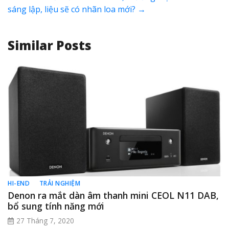
sáng lập, liệu sẽ có nhãn loa mới?
→
Similar Posts
HI-END
TRẢI NGHIỆM
Denon ra mắt dàn âm thanh mini CEOL N11 DAB,
bổ sung tính năng mới
27 Tháng 7, 2020