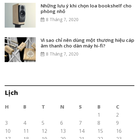
Những lưu ý khi chọn loa bookshelf cho
phòng nhỏ
8 Tháng 7, 2020
Vì sao chỉ nên dùng một thương hiệu cáp
âm thanh cho dàn máy hi-fi?
8 Tháng 7, 2020
Lịch
H
B
T
N
S
B
C
1
2
3
4
5
6
7
8
9
10
11
12
13
14
15
16
17
18
19
20
21
22
23