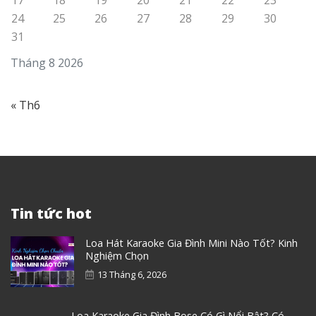
24
25
26
27
28
29
30
31
Tháng 8 2026
« Th6
Tin tức hot
Loa Hát Karaoke Gia Đình Mini Nào Tốt? Kinh
Nghiệm Chọn
13 Tháng 6, 2026
Loa Karaoke Gia Đình Bose Có Gì Nổi Bật? Có