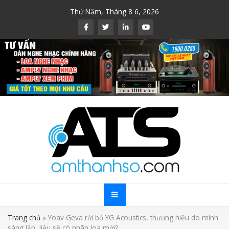
Skip
Thứ Năm, Tháng 8 6, 2026
to
content
Trang chủ
»
Yoav Geva rời bỏ YG Acoustics, thương hiệu do mình
sáng lập, liệu sẽ có nhãn loa mới?