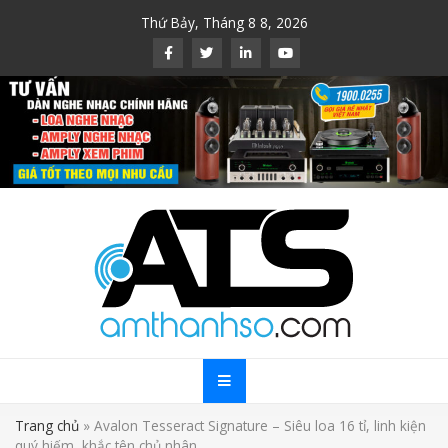
Skip
Thứ Bảy, Tháng 8 8, 2026
to
content
Trang chủ
»
Avalon Tesseract Signature – Siêu loa 16 tỉ, linh kiện
quý hiếm, khắc tên chủ nhân