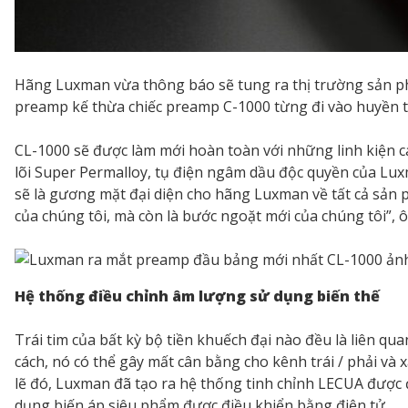
Hãng Luxman vừa thông báo sẽ tung ra thị trường sản p
preamp kế thừa chiếc preamp C-1000 từng đi vào huyền t
CL-1000 sẽ được làm mới hoàn toàn với những linh kiện 
lõi Super Permalloy, tụ điện ngâm dầu độc quyền của Lux
sẽ là gương mặt đại diện cho hãng Luxman về tất cả sản 
của chúng tôi, mà còn là bước ngoặt mới của chúng tôi”, 
Hệ thống điều chỉnh âm lượng sử dụng biến thế
Trái tim của bất kỳ bộ tiền khuếch đại nào đều là liên 
cách, nó có thể gây mất cân bằng cho kênh trái / phải và
lẽ đó, Luxman đã tạo ra hệ thống tinh chỉnh LECUA được đ
dụng biến áp siêu phẩm được điều khiển bằng điện tử.