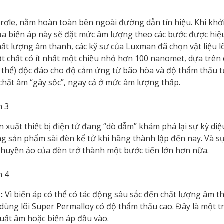
rơle, nằm hoàn toàn bên ngoài đường dẫn tín hiệu. Khi khởi
n của biến áp này sẽ đặt mức âm lượng theo các bước được hi
hất lượng âm thanh, các kỹ sư của Luxman đã chọn vật liệu 
 vật chất có ít nhất một chiều nhỏ hơn 100 nanomet, dựa trên
h thể) độc đáo cho độ cảm ứng từ bão hòa và độ thẩm thấu 
 chất âm “gây sốc”, ngay cả ở mức âm lượng thấp.
 xuất thiết bị điện tử đang “dò dẫm” khám phá lại sự kỳ di
ng sản phẩm sài đèn kể tử khi hãng thành lập đến nay. Và s
huyền ảo của đèn trở thành một bước tiến lớn hơn nữa.
:
Vì biến áp có thể có tác động sâu sắc đến chất lượng âm t
dùng lõi Super Permalloy có độ thẩm thấu cao. Đây là một 
 suất âm hoặc biến áp đầu vào.