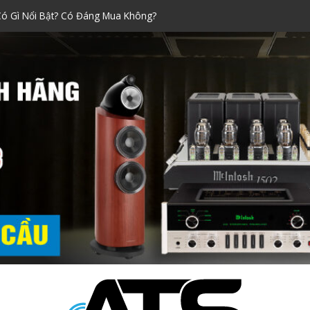
 Xách Tay Được Ưa Chuộng Nhất!
araoke đáng mua nhất dịp Tết
hính Hãng Siêu Chuẩn!
ni Nào Tốt? Kinh Nghiệm Chọn
Có Gì Nổi Bật? Có Đáng Mua Không?