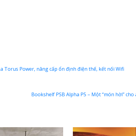
ủa Torus Power, nâng cấp ổn định điện thế, kết nối Wifi
Bookshelf PSB Alpha P5 – Một “món hời” cho 