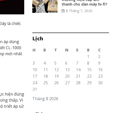
thanh cho dàn máy hi-fi?
8 Tháng 7, 2020
ây là chiếc
Lịch
ến áp dùng
iết CL-1000
H
B
T
N
S
B
C
amp mới nhất
1
2
3
4
5
6
7
8
9
10
11
12
13
14
15
16
17
18
19
20
21
22
23
24
25
26
27
28
29
30
31
hực hiện đúng
Tháng 8 2026
ợng thấp. Vì
ộ triết áp sử