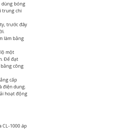
ra dùng bóng
 trung chi
y, trước đây
i.
âm làm bằng
 lộ một
n. Để đạt
g bằng công
đẳng cấp
à điện dung.
hải hoạt động
ủa CL-1000 áp