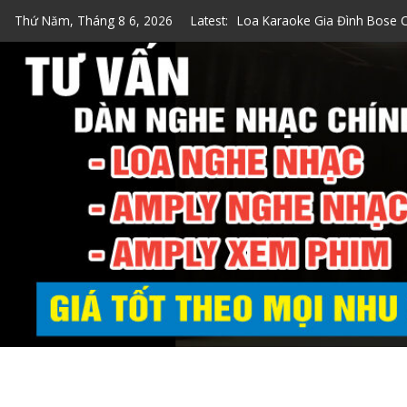
Skip
Thứ Năm, Tháng 8 6, 2026
Latest:
Top 7 Loa Karaoke Gia Đình
to
Top 5 Loa Bose Bluetooth K
content
5 Cách Kiểm Tra Loa Bose C
Loa Hát Karaoke Gia Đình Mi
Loa Karaoke Gia Đình Bose 