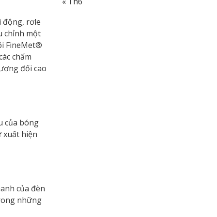
« Th6
 động, rơle
ệu chỉnh một
lõi FineMet®
 các chấm
tương đối cao
ệu của bóng
ự xuất hiện
hanh của đèn
trong những