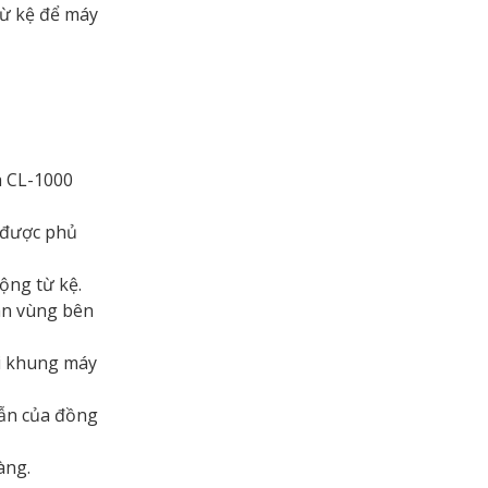
từ kệ để máy
a CL-1000
 được phủ
ộng từ kệ.
ân vùng bên
ỏi khung máy
dẫn của đồng
àng.