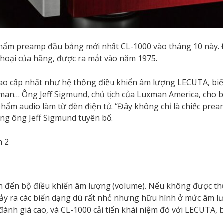
hẩm preamp đầu bảng mới nhất CL-1000 vào tháng 10 này. Đ
hoại của hãng, được ra mắt vào năm 1975.
cao cấp nhất như hệ thống điều khiển âm lượng LECUTA, bi
man… Ông Jeff Sigmund, chủ tịch của Luxman America, cho b
phẩm audio làm từ đèn điện tử. “Đây không chỉ là chiếc pre
ông ông Jeff Sigmund tuyên bố.
quan đến bộ điều khiển âm lượng (volume). Nếu không được t
 xảy ra các biến dạng dù rất nhỏ nhưng hữu hình ở mức âm lư
ánh giá cao, và CL-1000 cải tiến khái niệm đó với LECUTA, b