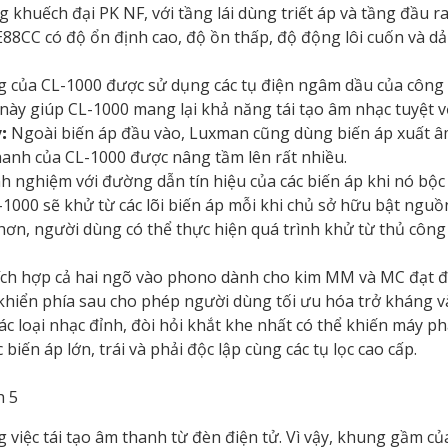
 khuếch đại PK NF, với tầng lái dùng triết áp và tầng đầu 
E88CC có độ ổn định cao, độ ồn thấp, độ động lôi cuốn và dải
g của CL-1000 được sử dụng các tụ điện ngâm dầu của công t
ày giúp CL-1000 mang lại khả năng tái tạo âm nhạc tuyệt vờ
:
Ngoài biến áp đầu vào, Luxman cũng dùng biến áp xuất 
thanh của CL-1000 được nâng tầm lên rất nhiều.
h nghiệm với đường dẫn tín hiệu của các biến áp khi nó bộc
L-1000 sẽ khử từ các lõi biến áp mỗi khi chủ sở hữu bật nguồ
hơn, người dùng có thể thực hiện quá trình khử từ thủ côn
ích hợp cả hai ngõ vào phono dành cho kim MM và MC đạt 
u khiển phía sau cho phép người dùng tối ưu hóa trở kháng v
c loại nhạc đỉnh, đòi hỏi khắt khe nhất có thể khiến máy p
iến áp lớn, trái và phải độc lập cùng các tụ lọc cao cấp.
 việc tái tạo âm thanh từ đèn điện tử. Vì vậy, khung gầm c