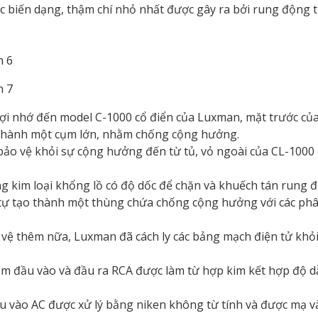
ác biến dạng, thậm chí nhỏ nhất được gây ra bởi rung động 
i nhớ đến model C-1000 cổ điển của Luxman, mặt trước củ
y thành một cụm lớn, nhằm chống cộng hưởng.
o vệ khỏi sự cộng hưởng đến từ tủ, vỏ ngoài của CL-1000
 kim loại khổng lồ có độ dốc để chặn và khuếch tán rung đ
ự tạo thành một thùng chứa chống cộng hưởng với các ph
vệ thêm nữa, Luxman đã cách ly các bảng mạch điện tử kh
ắm đầu vào và đầu ra RCA được làm từ hợp kim kết hợp độ 
u vào AC được xử lý bằng niken không từ tính và được mạ v