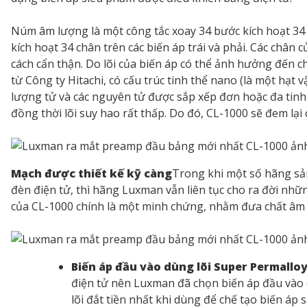
Núm âm lượng là một công tắc xoay 34 bước kích hoạt 34 
kích hoạt 34 chân trên các biến áp trái và phải. Các châ
cách cẩn thận. Do lõi của biến áp có thể ảnh hưởng đến c
từ Công ty Hitachi, có cấu trúc tinh thể nano (là một hạt
lượng tử và các nguyên tử được sắp xếp đơn hoặc đa tin
đồng thời lõi suy hao rất thấp. Do đó, CL-1000 sẽ đem lại
Mạch được thiết kế kỹ càng
Trong khi một số hãng sản
đèn điện tử, thì hãng Luxman vẫn liên tục cho ra đời nhữ
của CL-1000 chính là một minh chứng, nhằm đưa chất âm 
Biến áp đầu vào dùng lõi Super Permalloy
điện tử nên Luxman đã chọn biến áp đầu vào 
lõi đắt tiền nhất khi dùng để chế tạo biến áp