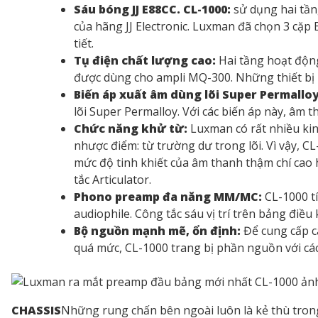
Sáu bóng JJ E88CC. CL-1000:
sử dụng hai tầng
của hãng JJ Electronic. Luxman đã chọn 3 cặp 
tiết.
Tụ điện chất lượng cao:
Hai tầng hoạt độn
được dùng cho ampli MQ-300. Những thiết bị n
Biến áp xuất âm dùng lõi Super Permalloy
lõi Super Permalloy. Với các biến áp này, âm 
Chức năng khử từ:
Luxman có rất nhiều kin
nhược điểm: từ trường dư trong lõi. Vì vậy, C
mức độ tinh khiết của âm thanh thậm chí cao 
tắc Articulator.
Phono preamp đa năng MM/MC:
CL-1000 t
audiophile. Công tắc sáu vị trí trên bảng điề
Bộ nguồn mạnh mẽ, ổn định:
Để cung cấp cá
quá mức, CL-1000 trang bị phần nguồn với các b
CHASSIS
Những rung chấn bên ngoài luôn là kẻ thù trong