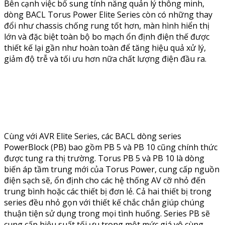
Bên cạnh việc bổ sung tính năng quản lý thông minh,
dòng BACL Torus Power Elite Series còn có những thay
đổi như chassis chống rung tốt hơn, màn hình hiển thị
lớn và đặc biệt toàn bộ bo mạch ổn định điện thế được
thiết kế lại gần như hoàn toàn để tăng hiệu quả xử lý,
giảm độ trễ và tối ưu hơn nữa chất lượng điện đầu ra.
Cùng với AVR Elite Series, các BACL dòng series
PowerBlock (PB) bao gồm PB 5 và PB 10 cũng chính thức
được tung ra thị trường. Torus PB 5 và PB 10 là dòng
biến áp tầm trung mới của Torus Power, cung cấp nguồn
điện sạch sẽ, ổn định cho các hệ thống AV cỡ nhỏ đến
trung bình hoặc các thiết bị đơn lẻ. Cả hai thiết bị trong
series đều nhỏ gọn với thiết kế chắc chắn giúp chúng
thuận tiện sử dụng trong mọi tình huống. Series PB sẽ
cung cấp hiệu suất tối ưu trong một mức giá vô cùng