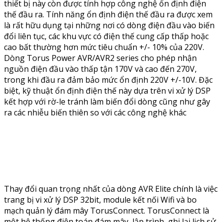
thiết bị này còn được tính hợp công nghệ ổn định điện
thế đầu ra. Tính năng ổn định điện thế đầu ra được xem
là rất hữu dụng tại những nơi có dòng điện đầu vào biến
đổi liên tục, các khu vực có điện thế cung cấp thấp hoặc
cao bất thường hơn mức tiêu chuẩn +/- 10% của 220V.
Dòng Torus Power AVR/AVR2 series cho phép nhận
nguồn điện đầu vào thấp tận 170V và cao đến 270V,
trong khi đầu ra đảm bảo mức ổn định 220V +/-10V. Đặc
biệt, kỹ thuật ổn định điện thế này dựa trên vi xử lý DSP
kết hợp với rờ-le tránh làm biến đổi dòng cũng như gây
ra các nhiễu biến thiên so với các công nghệ khác
Thay đổi quan trọng nhất của dòng AVR Elite chính là việc
trang bị vi xử lý DSP 32bit, module kết nối Wifi và bo
mạch quản lý đám mây TorusConnect. TorusConnect là
một hệ thống điện toán đám mây, lập trình, ghi lại lịch sử