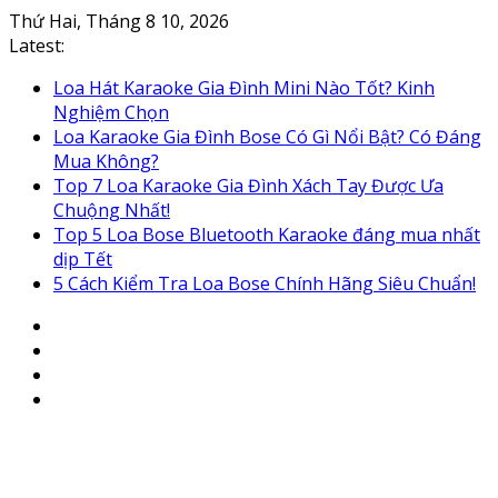
Skip
Thứ Hai, Tháng 8 10, 2026
to
Latest:
content
Loa Hát Karaoke Gia Đình Mini Nào Tốt? Kinh
Nghiệm Chọn
Loa Karaoke Gia Đình Bose Có Gì Nổi Bật? Có Đáng
Mua Không?
Top 7 Loa Karaoke Gia Đình Xách Tay Được Ưa
Chuộng Nhất!
Top 5 Loa Bose Bluetooth Karaoke đáng mua nhất
dịp Tết
5 Cách Kiểm Tra Loa Bose Chính Hãng Siêu Chuẩn!