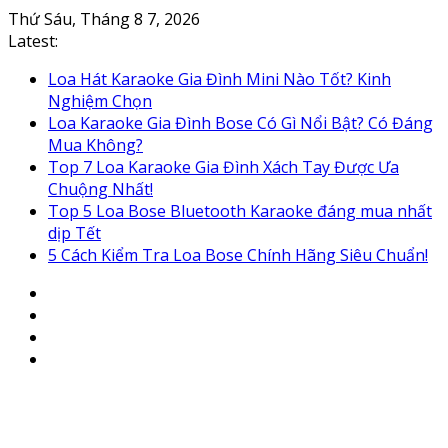
Skip
Thứ Sáu, Tháng 8 7, 2026
to
Latest:
content
Loa Hát Karaoke Gia Đình Mini Nào Tốt? Kinh
Nghiệm Chọn
Loa Karaoke Gia Đình Bose Có Gì Nổi Bật? Có Đáng
Mua Không?
Top 7 Loa Karaoke Gia Đình Xách Tay Được Ưa
Chuộng Nhất!
Top 5 Loa Bose Bluetooth Karaoke đáng mua nhất
dịp Tết
5 Cách Kiểm Tra Loa Bose Chính Hãng Siêu Chuẩn!