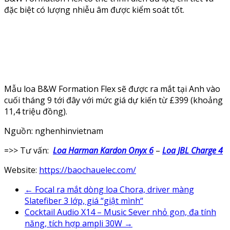
đặc biệt có lượng nhiễu âm được kiểm soát tốt.
Mẫu loa B&W Formation Flex sẽ được ra mắt tại Anh vào
cuối tháng 9 tới đây với mức giá dự kiến từ £399 (khoảng
11,4 triệu đồng).
Nguồn: nghenhinvietnam
=>> Tư vấn:
Loa Harman Kardon Onyx 6
–
Loa JBL Charge 4
Website:
https://baochauelec.com/
←
Focal ra mắt dòng loa Chora, driver màng
Slatefiber 3 lớp, giá “giật mình“
Cocktail Audio X14 – Music Sever nhỏ gọn, đa tính
năng, tích hợp ampli 30W
→