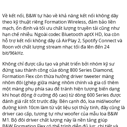
Về kết nối, B&W tự hào về khả năng kết nối không dây
theo kỹ thuật riêng Formation Wireless, đảm bảo liền
mạch, ổn định và tối ưu chất lượng truyền tải cũng như
hạn chế nhiễu. Ngoài codec Bluetooth aptX HD, loa còn
hỗ trợ kết nối không dây cả AirPlay 2, Spotify Connect và
Roon với chất lượng stream nhạc tối đa lên đến 24
bit/96kHz.
Không chỉ được cấu tạo và phát triển bởi nhóm kỹ sư
đứng sau thành công của dòng 800 Series Diamond,
Formation Flex còn thừa hưởng driver tweeter màng
nhôm đôi (ghép giữa màng nhôm chính và gia cố thêm
một màng phụ phía sau để tránh hiện tượng biến dạng
khi hoạt động ở cường độ cao) từ dòng 600 Series được
đánh giá rất tốt trước đây. Bên cạnh đó, loa mid/woofer
đường kính 10cm làm từ vật liệu sợi thủy tinh, đây cũng là
driver cao cấp, tương tự như woofer của mẫu loa B&W
M1. Bộ đôi driver chất lượng này là nền tảng giúp
B&W Formation Flex có thể trình diễn đủ lực, chi tiết và