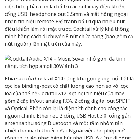
diện tích, phần còn lại bố trí các nút xoay điều khiển,
cổng USB, headphone out 3,5mm và mắt hồng ngoại
nhận tín hiệu remote. Để tránh bố trí quá nhiều nút
điều khiển làm rối mặt trước, Cocktail xử lý khá thông
minh bằng cách di chuyển 8 nút chức năng (bao gồm cả
nút nguồn) lên mặt trên của máy.
Phía sau của Cocktail X14 cũng khá gọn gàng, nổi bật là
cọc loa binding-post có chất lượng cao hơn so với cọc
loa của thế hệ Cocktail X12. Kết nối tín hiệu của máy
gồm 2 cặp in/out analog RCA, 2 cổng digital out SPDIF
và Optical. Phần còn lại là diện tích dành cho công tắc
nguồn chính, Ethernet, 2 cổng USB Host 3.0, cổng gắn
antenna thu sóng Bluetooth và một tấm nhôm tản
nhiệt cho mạch khuếch đại. Ngoài việc cho phép mở
rộng thư viện nhạc bằng bút nhớ USB, ổ cứng di động,