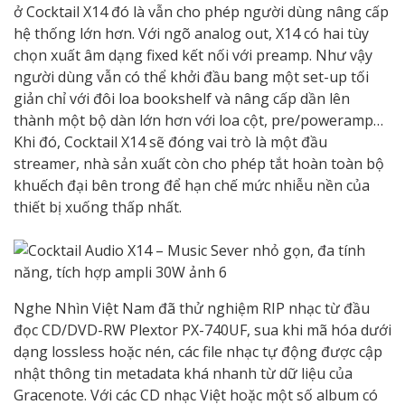
ở Cocktail X14 đó là vẫn cho phép người dùng nâng cấp
hệ thống lớn hơn. Với ngõ analog out, X14 có hai tùy
chọn xuất âm dạng fixed kết nối với preamp. Như vậy
người dùng vẫn có thể khởi đầu bang một set-up tối
giản chỉ với đôi loa bookshelf và nâng cấp dần lên
thành một bộ dàn lớn hơn với loa cột, pre/poweramp…
Khi đó, Cocktail X14 sẽ đóng vai trò là một đầu
streamer, nhà sản xuất còn cho phép tắt hoàn toàn bộ
khuếch đại bên trong để hạn chế mức nhiễu nền của
thiết bị xuống thấp nhất.
Nghe Nhìn Việt Nam đã thử nghiệm RIP nhạc từ đầu
đọc CD/DVD-RW Plextor PX-740UF, sua khi mã hóa dưới
dạng lossless hoặc nén, các file nhạc tự động được cập
nhật thông tin metadata khá nhanh từ dữ liệu của
Gracenote. Với các CD nhạc Việt hoặc một số album có