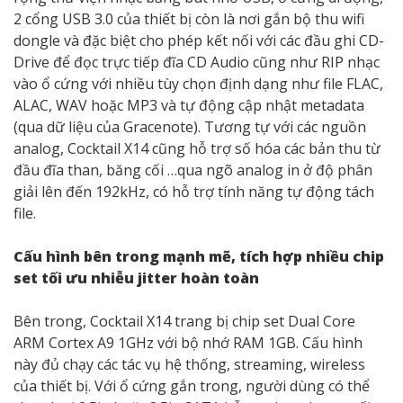
2 cổng USB 3.0 của thiết bị còn là nơi gắn bộ thu wifi
dongle và đặc biệt cho phép kết nối với các đầu ghi CD-
Drive để đọc trực tiếp đĩa CD Audio cũng như RIP nhạc
vào ổ cứng với nhiều tùy chọn định dạng như file FLAC,
ALAC, WAV hoặc MP3 và tự động cập nhật metadata
(qua dữ liệu của Gracenote). Tương tự với các nguồn
analog, Cocktail X14 cũng hỗ trợ số hóa các bản thu từ
đầu đĩa than, băng cối …qua ngõ analog in ở độ phân
giải lên đến 192kHz, có hỗ trợ tính năng tự động tách
file.
Cấu hình bên trong mạnh mẽ, tích hợp nhiều chip
set tối ưu nhiễu jitter hoàn toàn
Bên trong, Cocktail X14 trang bị chip set Dual Core
ARM Cortex A9 1GHz với bộ nhớ RAM 1GB. Cấu hình
này đủ chạy các tác vụ hệ thống, streaming, wireless
của thiết bị. Với ổ cứng gắn trong, người dùng có thể