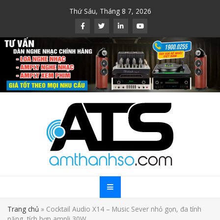
Skip
Thứ Sáu, Tháng 8 7, 2026
to
content
Trang chủ
»
Cocktail Audio X14 – Music Sever nhỏ gọn, đa tính
năng, tích hợp ampli 30W