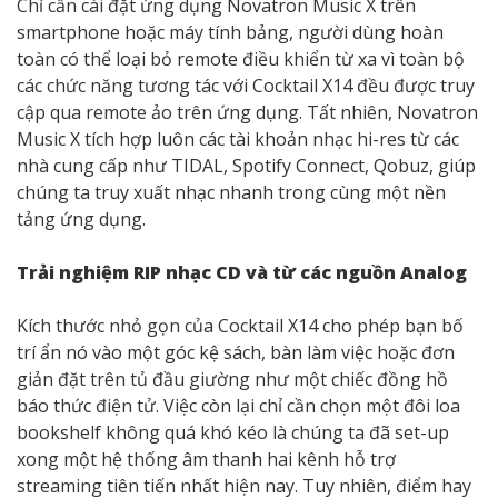
Chỉ cần cài đặt ứng dụng Novatron Music X trên
smartphone hoặc máy tính bảng, người dùng hoàn
toàn có thể loại bỏ remote điều khiển từ xa vì toàn bộ
các chức năng tương tác với Cocktail X14 đều được truy
cập qua remote ảo trên ứng dụng. Tất nhiên, Novatron
Music X tích hợp luôn các tài khoản nhạc hi-res từ các
nhà cung cấp như TIDAL, Spotify Connect, Qobuz, giúp
chúng ta truy xuất nhạc nhanh trong cùng một nền
tảng ứng dụng.
Trải nghiệm RIP nhạc CD và từ các nguồn Analog
Kích thước nhỏ gọn của Cocktail X14 cho phép bạn bố
trí ẩn nó vào một góc kệ sách, bàn làm việc hoặc đơn
giản đặt trên tủ đầu giường như một chiếc đồng hồ
báo thức điện tử. Việc còn lại chỉ cần chọn một đôi loa
bookshelf không quá khó kéo là chúng ta đã set-up
xong một hệ thống âm thanh hai kênh hỗ trợ
streaming tiên tiến nhất hiện nay. Tuy nhiên, điểm hay