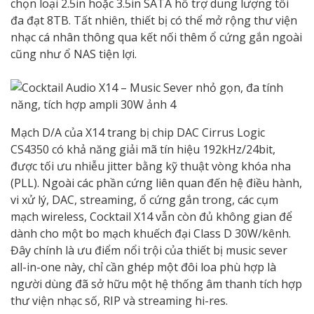
chọn loại 2.5in hoặc 3.5in SATA hỗ trợ dung lượng tối
đa đạt 8TB. Tất nhiên, thiết bị có thể mở rộng thư viện
nhạc cá nhân thông qua kết nối thêm ổ cứng gắn ngoài
cũng như ổ NAS tiện lợi.
Mạch D/A của X14 trang bị chip DAC Cirrus Logic
CS4350 có khả năng giải mã tín hiệu 192kHz/24bit,
được tối ưu nhiễu jitter bằng kỹ thuật vòng khóa nha
(PLL). Ngoài các phần cứng liên quan đến hệ điều hành,
vi xử lý, DAC, streaming, ổ cứng gắn trong, các cụm
mạch wireless, Cocktail X14 vẫn còn đủ không gian để
dành cho một bo mạch khuếch đại Class D 30W/kênh.
Đây chính là ưu điểm nổi trội của thiết bị music sever
all-in-one này, chỉ cần ghép một đôi loa phù hợp là
người dùng đã sở hữu một hệ thống âm thanh tích hợp
thư viện nhạc số, RIP và streaming hi-res.