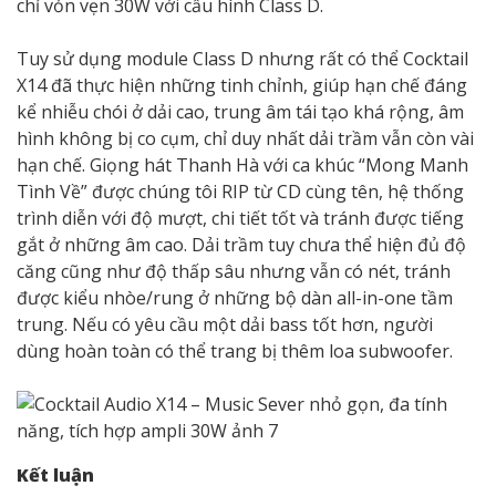
chỉ vỏn vẹn 30W với cầu hình Class D.
Tuy sử dụng module Class D nhưng rất có thể Cocktail
X14 đã thực hiện những tinh chỉnh, giúp hạn chế đáng
kể nhiễu chói ở dải cao, trung âm tái tạo khá rộng, âm
hình không bị co cụm, chỉ duy nhất dải trầm vẫn còn vài
hạn chế. Giọng hát Thanh Hà với ca khúc “Mong Manh
Tình Về” được chúng tôi RIP từ CD cùng tên, hệ thống
trình diễn với độ mượt, chi tiết tốt và tránh được tiếng
gắt ở những âm cao. Dải trầm tuy chưa thể hiện đủ độ
căng cũng như độ thấp sâu nhưng vẫn có nét, tránh
được kiểu nhòe/rung ở những bộ dàn all-in-one tầm
trung. Nếu có yêu cầu một dải bass tốt hơn, người
dùng hoàn toàn có thể trang bị thêm loa subwoofer.
Kết luận