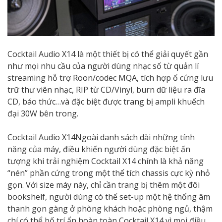
Cocktail Audio X14 là một thiết bị có thể giải quyết gần
như mọi nhu cầu của người dùng nhạc số từ quản lí
streaming hỗ trợ Roon/codec MQA, tích hợp ổ cứng lưu
trữ thư viên nhạc, RIP từ CD/Vinyl, burn dữ liệu ra đĩa
CD, báo thức…và đặc biệt được trang bị ampli khuếch
đại 30W bên trong.
Cocktail Audio X14Ngoài danh sách dài những tính
năng của máy, điều khiến người dùng đặc biệt ấn
tượng khi trải nghiệm Cocktail X14 chính là khả năng
“nén” phần cứng trong một thể tích chassis cực kỳ nhỏ
gọn. Với size máy này, chỉ cần trang bị thêm một đôi
bookshelf, người dùng có thể set-up một hệ thống âm
thanh gọn gàng ở phòng khách hoặc phòng ngủ, thậm
chí có thể bố trí ẩn hoàn toàn Cocktail X14 vì mọi điều