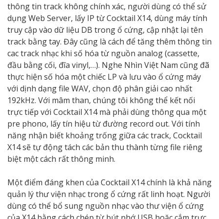
thông tin track không chính xác, người dùng có thể sử
dụng Web Server, lấy IP từ Cocktail X14, dùng máy tính
truy cập vào dữ liệu DB trong ổ cứng, cập nhật lại tên
track bằng tay. Đây cũng là cách để tăng thêm thông tin
cac track nhạc khi số hóa từ nguồn analog (cassette,
đầu bằng cối, đĩa vinyl,…). Nghe Nhìn Việt Nam cũng đã
thực hiện số hóa một chiếc LP và lưu vào ổ cứng máy
với dịnh dạng file WAV, chọn độ phân giải cao nhất
192kHz. Với mâm than, chúng tôi không thể kết nối
trực tiếp với Cocktail X14 mà phải dùng thông qua một
pre phono, lấy tín hiệu từ đường record out. Với tính
năng nhận biết khoảng trống giữa các track, Cocktail
X14 sẽ tự động tách các bản thu thành từng file riêng
biệt một cách rất thông minh.
Một điểm đáng khen của Cocktail X14 chính là khả năng
quản lý thư viện nhạc trong ổ cứng rất linh hoạt. Người
dùng có thể bổ sung nguồn nhạc vào thư viện ổ cứng
của X14 bằng cách chép từ bút nhớ USB hoặc cắm trực