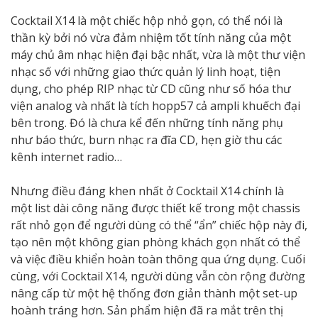
Cocktail X14 là một chiếc hộp nhỏ gọn, có thể nói là
thần kỳ bởi nó vừa đảm nhiệm tốt tính năng của một
máy chủ âm nhạc hiện đại bậc nhất, vừa là một thư viện
nhạc số với những giao thức quản lý linh hoạt, tiện
dụng, cho phép RIP nhạc từ CD cũng như số hóa thư
viện analog và nhất là tích hopp57 cả ampli khuếch đại
bên trong. Đó là chưa kể đến những tính năng phụ
như báo thức, burn nhạc ra đĩa CD, hẹn giờ thu các
kênh internet radio…
Nhưng điều đáng khen nhất ở Cocktail X14 chính là
một list dài công năng được thiết kế trong một chassis
rất nhỏ gọn để người dùng có thể “ẩn” chiếc hộp này đi,
tạo nên một không gian phòng khách gọn nhất có thể
và việc điều khiển hoàn toàn thông qua ứng dụng. Cuối
cùng, với Cocktail X14, người dùng vẫn còn rộng đường
nâng cấp từ một hệ thống đơn giản thành một set-up
hoành tráng hơn. Sản phẩm hiện đã ra mắt trên thị