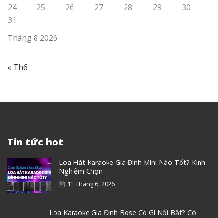
24
25
26
27
28
29
30
31
Tháng 8 2026
« Th6
Tin tức hot
Loa Hát Karaoke Gia Đình Mini Nào Tốt? Kinh
Nghiệm Chọn
13 Tháng 6, 2026
Loa Karaoke Gia Đình Bose Có Gì Nổi Bật? Có