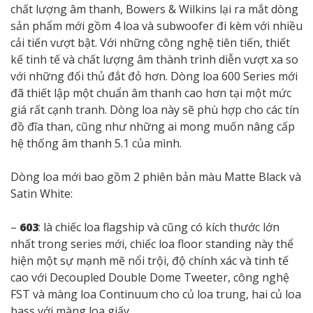
chất lượng âm thanh, Bowers & Wilkins lại ra mắt dòng
sản phẩm mới gồm 4 loa và subwoofer đi kèm với nhiều
cải tiến vượt bật. Với những công nghệ tiên tiến, thiết
kế tinh tế và chất lượng âm thành trình diễn vượt xa so
với những đối thủ đắt đỏ hơn. Dòng loa 600 Series mới
đã thiết lập một chuẩn âm thanh cao hơn tại một mức
giá rất cạnh tranh. Dòng loa này sẽ phù hợp cho các tín
đồ đĩa than, cũng như những ai mong muốn nâng cấp
hệ thống âm thanh 5.1 của mình.
Dòng loa mới bao gồm 2 phiên bản màu Matte Black và
Satin White:
–
603
: là chiếc loa flagship và cũng có kích thước lớn
nhất trong series mới, chiếc loa floor standing này thể
hiện một sự mạnh mẽ nổi trội, độ chính xác và tinh tế
cao với Decoupled Double Dome Tweeter, công nghệ
FST và màng loa Continuum cho củ loa trung, hai củ loa
bass với màng loa giấy.