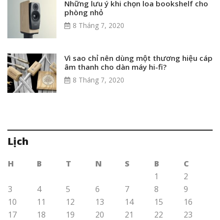
Những lưu ý khi chọn loa bookshelf cho
phòng nhỏ
8 Tháng 7, 2020
Vì sao chỉ nên dùng một thương hiệu cáp
âm thanh cho dàn máy hi-fi?
8 Tháng 7, 2020
Lịch
H
B
T
N
S
B
C
1
2
3
4
5
6
7
8
9
10
11
12
13
14
15
16
17
18
19
20
21
22
23