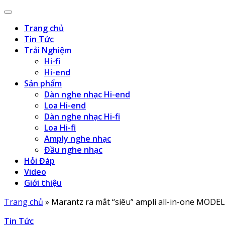
Trang chủ
Tin Tức
Trải Nghiệm
Hi-fi
Hi-end
Sản phẩm
Dàn nghe nhạc Hi-end
Loa Hi-end
Dàn nghe nhạc Hi-fi
Loa Hi-fi
Amply nghe nhạc
Đầu nghe nhạc
Hỏi Đáp
Video
Giới thiệu
Trang chủ
»
Marantz ra mắt “siêu” ampli all-in-one MODEL 
Tin Tức