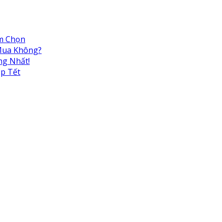
ệm Chọn
 Mua Không?
ng Nhất!
ịp Tết