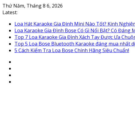
Skip
Thứ Năm, Tháng 8 6, 2026
to
Latest:
content
Loa Hát Karaoke Gia Đình Mini Nào Tốt? Kinh Nghi
Loa Karaoke Gia Đình Bose Có Gì Nổi Bật? Có Đáng
Top 7 Loa Karaoke Gia Đình Xách Tay Được Ưa Chuộ
Top 5 Loa Bose Bluetooth Karaoke đáng mua nhất d
5 Cách Kiểm Tra Loa Bose Chính Hãng Siêu Chuẩn!