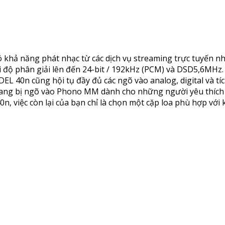
hả năng phát nhạc từ các dịch vụ streaming trực tuyến nh
i độ phân giải lên đến 24-bit / 192kHz (PCM) và DSD5,6MHz. 
DEL 40n cũng hội tụ đầy đủ các ngõ vào analog, digital và t
c trang bị ngõ vào Phono MM dành cho những người yêu thích
 việc còn lại của bạn chỉ là chọn một cặp loa phù hợp với