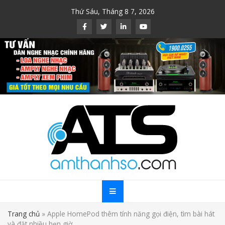
Skip
Thứ Sáu, Tháng 8 7, 2026
to
content
Trang chủ
»
Apple HomePod thêm tính năng gọi điện, tìm bài hát
và đặt nhiều hẹn giờ