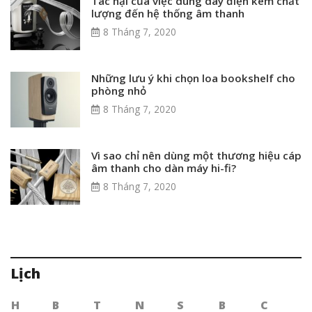
Tác hại của việc dùng dây điện kém chất
lượng đến hệ thống âm thanh
8 Tháng 7, 2020
Những lưu ý khi chọn loa bookshelf cho
phòng nhỏ
8 Tháng 7, 2020
Vì sao chỉ nên dùng một thương hiệu cáp
âm thanh cho dàn máy hi-fi?
8 Tháng 7, 2020
Lịch
H
B
T
N
S
B
C