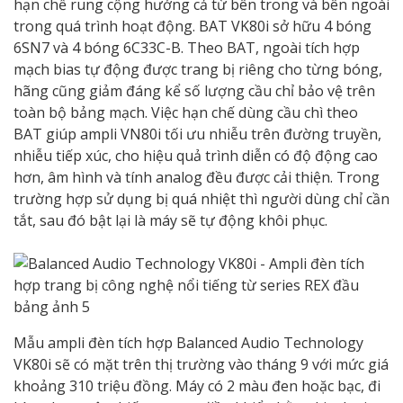
hạn chế rung cộng hưởng cả từ bên trong và bên ngoài
trong quá trình hoạt động. BAT VK80i sở hữu 4 bóng
6SN7 và 4 bóng 6C33C-B. Theo BAT, ngoài tích hợp
mạch bias tự động được trang bị riêng cho từng bóng,
hãng cũng giảm đáng kể số lượng cầu chỉ bảo vệ trên
toàn bộ bảng mạch. Việc hạn chế dùng cầu chì theo
BAT giúp ampli VN80i tối ưu nhiễu trên đường truyền,
nhiễu tiếp xúc, cho hiệu quả trình diễn có độ động cao
hơn, âm hình và tính analog đều được cải thiện. Trong
trường hợp sử dụng bị quá nhiệt thì người dùng chỉ cần
tắt, sau đó bật lại là máy sẽ tự động khôi phục.
Mẫu ampli đèn tích hợp Balanced Audio Technology
VK80i sẽ có mặt trên thị trường vào tháng 9 với mức giá
khoảng 310 triệu đồng. Máy có 2 màu đen hoặc bạc, đi