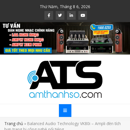
Skip
Thứ Năm, Tháng 8 6, 2026
to
content
Trang chủ
»
Balanced Audio Technology VK80i – Ampli đèn tích
hợp trang bị công nghệ nổi tiếng