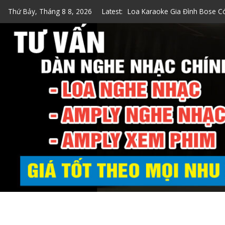
Skip
Loa Karaoke Gia Đình Bose C
Thứ Bảy, Tháng 8 8, 2026
Latest:
to
Top 7 Loa Karaoke Gia Đình 
content
Top 5 Loa Bose Bluetooth Ka
5 Cách Kiểm Tra Loa Bose Ch
Loa Hát Karaoke Gia Đình Min