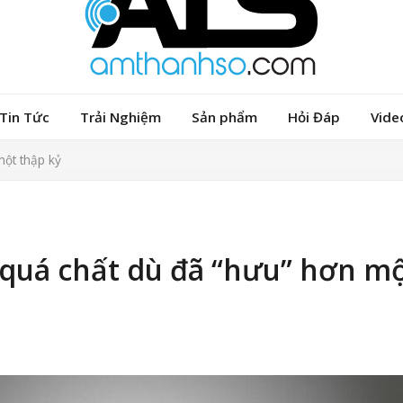
Tin Tức
Trải Nghiệm
Sản phẩm
Hỏi Đáp
Vide
một thập kỷ
 quá chất dù đã “hưu” hơn m