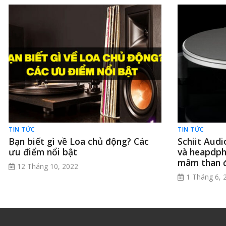
TIN TỨC
TIN TỨC
Bạn biết gì về Loa chủ động? Các
Schiit Aud
ưu điểm nổi bật
và heapdph
mâm than đ
12 Tháng 10, 2022
1 Tháng 6, 