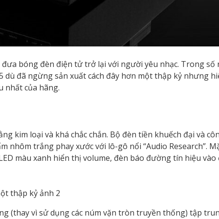
 đưa bóng đèn điện tử trở lại với người yêu nhạc. Trong s
55 dù đã ngừng sản xuất cách đây hơn một thập kỷ nhưng hi
u nhất của hãng.
ằng kim loại và khá chắc chắn. Bộ đèn tiền khuếch đại và cô
 tấm nhôm trắng phay xước với lô-gô nổi “Audio Research”. M
 LED màu xanh hiển thị volume, đèn báo đường tín hiệu vào
ng (thay vì sử dụng các núm vặn tròn truyền thống) tập tru