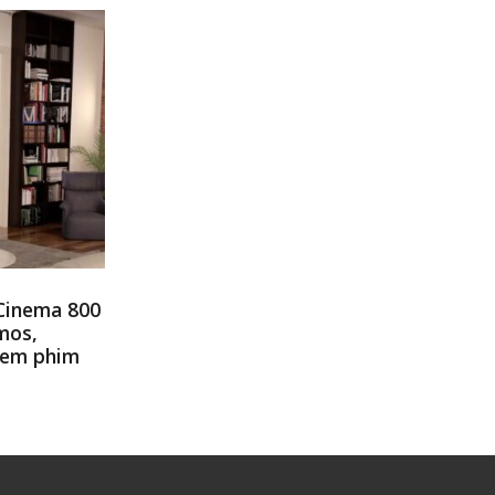
 Cinema 800
mos,
xem phim