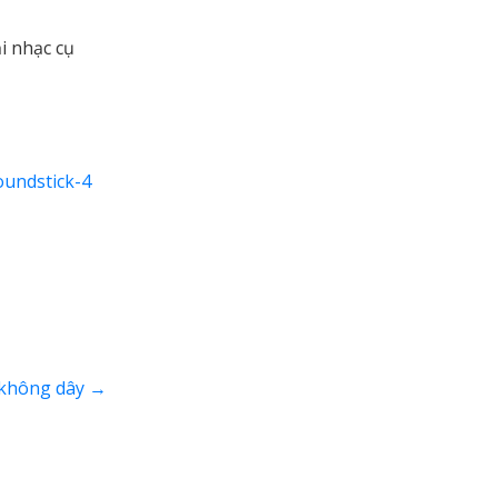
i nhạc cụ
oundstick-4
c không dây
→