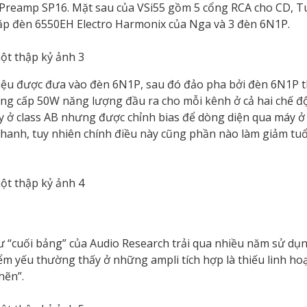
a Preamp SP16. Mặt sau của VSi55 gồm 5 cổng RCA cho CD, T
cặp đèn 6550EH Electro Harmonix của Nga và 3 đèn 6N1P.
hiệu được đưa vào đèn 6N1P, sau đó đảo pha bởi đèn 6N1P t
ng cấp 50W năng lượng đầu ra cho mỗi kênh ở cả hai chế độ 
 ở class AB nhưng được chỉnh bias để dòng diện qua máy ở 
thanh, tuy nhiên chính điều này cũng phần nào làm giảm tuổ
ư “cuối bảng” của Audio Research trải qua nhiều năm sử dụ
ểm yếu thường thấy ở những ampli tích hợp là thiếu linh ho
hẽn”.