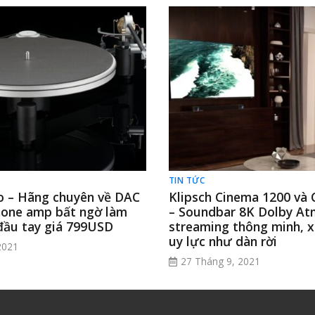
TIN TỨC
io – Hãng chuyên về DAC
Klipsch Cinema 1200 và
one amp bất ngờ làm
– Soundbar 8K Dolby At
ầu tay giá 799USD
streaming thông minh, 
uy lực như dàn rời
2021
27 Tháng 9, 2021