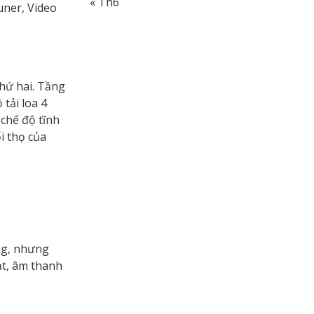
« Th6
uner, Video
hứ hai. Tầng
tải loa 4
chế độ tĩnh
i thọ của
ng, nhưng
ạt, âm thanh