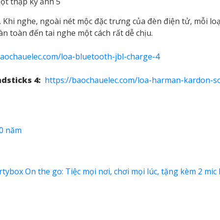
Khi nghe, ngoài nét mộc đặc trưng của đèn điện tử, mỗi loạ
n toàn đến tai nghe một cách rất dễ chịu.
baochauelec.com/loa-bluetooth-jbl-charge-4
dsticks 4:
https://baochauelec.com/loa-harman-kardon-s
50 năm
rtybox On the go: Tiệc mọi nơi, chơi mọi lúc, tặng kèm 2 mi