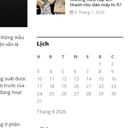
thanh cho dàn máy hi-fi?
8 Tháng 7, 2020
ố những mẫu
Lịch
ện vẫn là
H
B
T
N
S
B
C
1
2
3
4
5
6
7
8
9
ng suất được
10
11
12
13
14
15
16
ặt trước của
17
18
19
20
21
22
23
 đang hoạt
24
25
26
27
28
29
30
31
Tháng 8 2026
ng ở phần