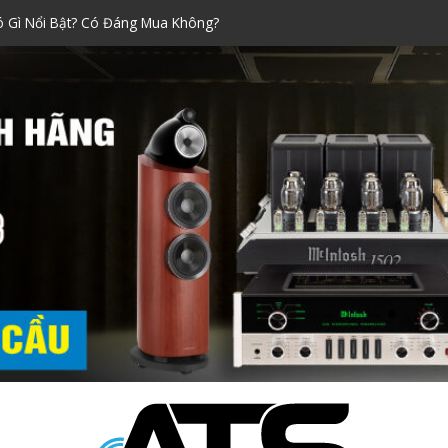
ó Gì Nổi Bật? Có Đáng Mua Không?
Xách Tay Được Ưa Chuộng Nhất!
raoke đáng mua nhất dịp Tết
ính Hãng Siêu Chuẩn!
i Nào Tốt? Kinh Nghiệm Chọn