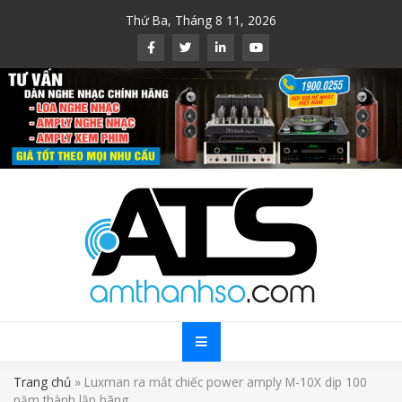
Skip
Thứ Ba, Tháng 8 11, 2026
to
content
Trang chủ
»
Luxman ra mắt chiếc power amply M-10X dịp 100
năm thành lập hãng