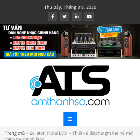
Skip
Thứ Bảy, Tháng 8 8, 2026
to
content
Trang chủ
»
Zellaton Plural EVO – Thiết kế diaphargm thế hệ mới,
chính thức trình làng