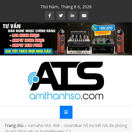
Skip
Thứ Năm, Tháng 8 6, 2026
to
content
Trang chủ
»
Yamaha YAS 408 – soundbar hỗ trợ kết nối đa phòng
và mở rộng set-up hometheater 5.1