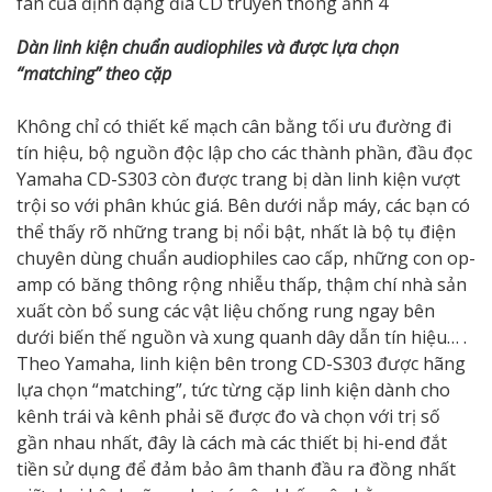
Dàn linh kiện chuẩn audiophiles và được lựa chọn
“matching” theo cặp
Không chỉ có thiết kế mạch cân bằng tối ưu đường đi
tín hiệu, bộ nguồn độc lập cho các thành phần, đầu đọc
Yamaha CD-S303 còn được trang bị dàn linh kiện vượt
trội so với phân khúc giá. Bên dưới nắp máy, các bạn có
thể thấy rõ những trang bị nổi bật, nhất là bộ tụ điện
chuyên dùng chuẩn audiophiles cao cấp, những con op-
amp có băng thông rộng nhiễu thấp, thậm chí nhà sản
xuất còn bổ sung các vật liệu chống rung ngay bên
dưới biến thế nguồn và xung quanh dây dẫn tín hiệu… .
Theo Yamaha, linh kiện bên trong CD-S303 được hãng
lựa chọn “matching”, tức từng cặp linh kiện dành cho
kênh trái và kênh phải sẽ được đo và chọn với trị số
gần nhau nhất, đây là cách mà các thiết bị hi-end đắt
tiền sử dụng để đảm bảo âm thanh đầu ra đồng nhất