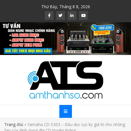
Skip
Thứ Bảy, Tháng 8 8, 2026
to
content
Trang chủ
»
Yamaha CD-S303 – Đầu đọc cực kỳ giá trị cho những
fan của định dạng đĩa CD truyền thống