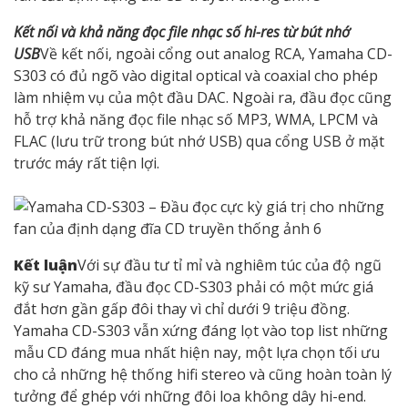
Kết nối và khả năng đọc file nhạc số hi-res từ bút nhớ
USB
Về kết nối, ngoài cổng out analog RCA, Yamaha CD-
S303 có đủ ngõ vào digital optical và coaxial cho phép
làm nhiệm vụ của một đầu DAC. Ngoài ra, đầu đọc cũng
hỗ trợ khả năng đọc file nhạc số MP3, WMA, LPCM và
FLAC (lưu trữ trong bút nhớ USB) qua cổng USB ở mặt
trước máy rất tiện lợi.
Kết luận
Với sự đầu tư tỉ mỉ và nghiêm túc của độ ngũ
kỹ sư Yamaha, đầu đọc CD-S303 phải có một mức giá
đắt hơn gần gấp đôi thay vì chỉ dưới 9 triệu đồng.
Yamaha CD-S303 vẫn xứng đáng lọt vào top list những
mẫu CD đáng mua nhất hiện nay, một lựa chọn tối ưu
cho cả những hệ thống hifi stereo và cũng hoàn toàn lý
tưởng để ghép với những đôi loa không dây hi-end.