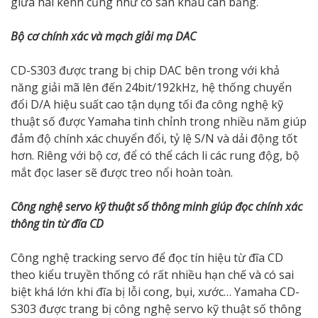
giữa hai kênh cũng như có sân khấu cân bằng.
Bộ cơ chính xác và mạch giải mạ DAC
CD-S303 được trang bị chip DAC bên trong với khả
năng giải mã lên đến 24bit/192kHz, hệ thống chuyển
đổi D/A hiệu suất cao tận dụng tối đa công nghệ kỹ
thuật số được Yamaha tinh chỉnh trong nhiều năm giúp
đảm độ chính xác chuyển đổi, tỷ lệ S/N và dải động tốt
hơn. Riêng với bộ cơ, để có thể cách li các rung độg, bộ
mắt đọc laser sẽ được treo nổi hoàn toàn.
Công nghệ servo kỹ thuật số thông minh giúp đọc chính xác
thông tin từ đĩa CD
Công nghệ tracking servo để đọc tín hiệu từ đĩa CD
theo kiểu truyền thống có rất nhiều hạn chế và có sai
biệt khá lớn khi đĩa bị lỗi cong, bụi, xước… Yamaha CD-
S303 được trang bị công nghệ servo kỹ thuật số thông