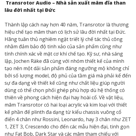
Transrotor Audio – Nhà sản xuất mâm đĩa than
lâu đời nhất tại Đức
Thành lập cách nay hơn 40 năm, Transrotor là thương
hiệu chế tạo mâm than có lịch sử lâu đời nhất tại Đức.
Hãng tuân thủ nghiêm ngặt triết lý chế tác thủ công
nhằm đảm bảo độ tinh xảo của sản phẩm cũng như
tính chính xác về mặt cơ khí chế tạo. Kỹ sư, nhà sáng
lập, Jochen Räke đã cùng với nhóm thiết kế của mình
tạo nên một dải sản phẩm đáng ngưỡng mộ không chỉ
bởi số lượng model, độ phủ của tầm giá mà phải kể đến
sự đa dạng về thiết kế cũng như chất liệu giúp người
dùng có thể chọn phối ghép phù hợp dù hệ thống có
thiên về phong cách hiện đại hay hoài cổ. Về vật liệu,
mâm Transrotor có hai loại acrylic và kim loại với thiết
kế phần đế plinth đa dạng từ kiểu chassis vuông cổ
điển 4 chân như Rossini, Leonardo, hay 3 chân như ZET
1, ZET 3, Crescendo cho đến các mẫu hiện đại, tinh gọn
như Fat Bob, Dark Star và các mâm tham chiếu với