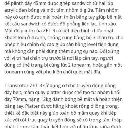
đế plinth dày 45mm được ghép sandwich từ hai lớp
acrylic đen bóng và một tấm nhôm ở giữa. Tấm nhôm
này có cạnh được mài hoàn thiện bằng tay giúp bề mặt
kết cấu sandwich có được độ phẳng liền lạc, tinh xảo.
Mặt đế plinth của ZET 3 có tiết diện hình chữa nhật
khoét lõm ở 4 cạnh, chống rung bằng bộ 3 chân trụ cho
phép hiệu chỉnh độ cao giúp cân bằng level tiện dụng
mà không cần phải dùng thêm dụng cụ nào. Đối xứng
với vị trí hai chân trụ trước là nơi lắp cần tay, người
dùng có thể trang bị cùng lúc 2 tonearm, hoặc gắn một
tonearm cùng với phụ kiện chổi quét mặt đĩa.
Transrotor ZET 3 sử dụng cơ chế truyền động bằng
dây belt, mâm quay platter được chế tạo từ nhôm khối
dày 70mm, nặng 12kg đánh bóng bề mặt và hoàn thiện
bằng tay. Platter được hãng khoét rỗng ở lồng trong,
thiết kế đặc biệt này giúp toàn bộ mâm quay khi tiếp
xúc với cột trục quay truyền động sẽ có trọng tâm thấp
nhất. Trọng tâm thấp kết hợp với phần lồng giữa được