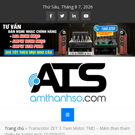
Skip
Thứ Sáu, Tháng 8 7, 2026
to
content
Trang chủ
»
Transrotor ZET 3 Twin Motor TMD – Mâm than tham
chiếu ấn tượng mức 10.000USD