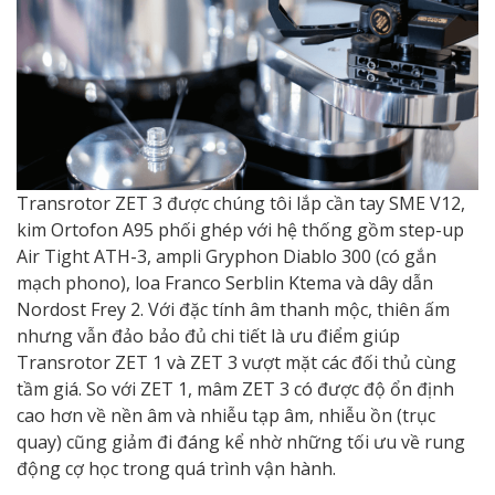
Transrotor ZET 3 được chúng tôi lắp cần tay SME V12,
kim Ortofon A95 phối ghép với hệ thống gồm step-up
Air Tight ATH-3, ampli Gryphon Diablo 300 (có gắn
mạch phono), loa Franco Serblin Ktema và dây dẫn
Nordost Frey 2. Với đặc tính âm thanh mộc, thiên ấm
nhưng vẫn đảo bảo đủ chi tiết là ưu điểm giúp
Transrotor ZET 1 và ZET 3 vượt mặt các đối thủ cùng
tầm giá. So với ZET 1, mâm ZET 3 có được độ ổn định
cao hơn về nền âm và nhiễu tạp âm, nhiễu ồn (trục
quay) cũng giảm đi đáng kể nhờ những tối ưu về rung
động cợ học trong quá trình vận hành.