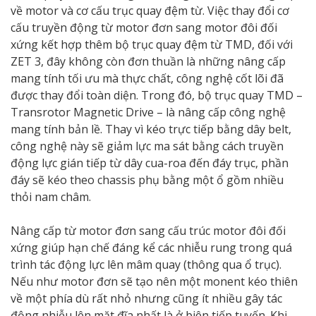
về motor và cơ cấu trục quay đệm từ. Việc thay đổi cơ
cấu truyền động từ motor đơn sang motor đôi đối
xứng kết hợp thêm bộ trục quay đệm từ TMD, đối với
ZET 3, đây không còn đơn thuần là những nâng cấp
mang tính tối ưu mà thực chất, công nghệ cốt lõi đã
được thay đổi toàn diện. Trong đó, bộ trục quay TMD –
Transrotor Magnetic Drive – là nâng cấp công nghệ
mang tính bản lề. Thay vì kéo trực tiếp bằng dây belt,
công nghệ này sẽ giảm lực ma sát bằng cách truyền
động lực gián tiếp từ dây cua-roa đến đáy trục, phần
đáy sẽ kéo theo chassis phụ bằng một ổ gồm nhiều
thỏi nam châm.
Nâng cấp từ motor đơn sang cấu trúc motor đôi đối
xứng giúp hạn chế đáng kể các nhiễu rung trong quá
trình tác động lực lên mâm quay (thông qua ổ trục).
Nếu như motor đơn sẽ tạo nên một monent kéo thiên
về một phía dù rất nhỏ nhưng cũng ít nhiều gây tác
động nhiễu lên mặt đĩa nhất là ở biên tiếp tuyến. Khi