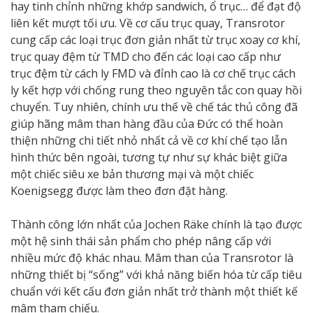
hay tinh chỉnh những khớp sandwich, ổ trục… để đạt độ
liên kết mượt tối ưu. Về cơ cấu trục quay, Transrotor
cung cấp các loại trục đơn giản nhất từ trục xoay cơ khí,
trục quay đệm từ TMD cho đến các loại cao cấp như
trục đệm từ cách ly FMD và đỉnh cao là cơ chế trục cách
ly kết hợp với chống rung theo nguyên tắc con quay hồi
chuyển. Tuy nhiên, chính ưu thế về chế tác thủ công đã
giúp hãng mâm than hàng đầu của Đức có thể hoàn
thiện những chi tiết nhỏ nhất cả về cơ khí chế tạo lẫn
hình thức bên ngoài, tương tự như sự khác biệt giữa
một chiếc siêu xe bản thương mại và một chiếc
Koenigsegg được làm theo đơn đặt hàng.
Thành công lớn nhất của Jochen Räke chính là tạo được
một hệ sinh thái sản phẩm cho phép nâng cấp với
nhiều mức độ khác nhau. Mâm than của Transrotor là
những thiết bị “sống” với khả năng biến hóa từ cấp tiêu
chuẩn với kết cấu đơn giản nhất trở thành một thiết kế
mâm tham chiếu.