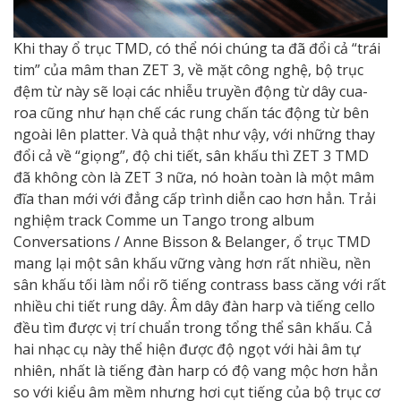
Khi thay ổ trục TMD, có thể nói chúng ta đã đổi cả “trái
tim” của mâm than ZET 3, về mặt công nghệ, bộ trục
đệm từ này sẽ loại các nhiễu truyền động từ dây cua-
roa cũng như hạn chế các rung chấn tác động từ bên
ngoài lên platter. Và quả thật như vậy, với những thay
đổi cả về “giọng”, độ chi tiết, sân khấu thì ZET 3 TMD
đã không còn là ZET 3 nữa, nó hoàn toàn là một mâm
đĩa than mới với đẳng cấp trình diễn cao hơn hẳn. Trải
nghiệm track Comme un Tango trong album
Conversations / Anne Bisson & Belanger, ổ trục TMD
mang lại một sân khấu vững vàng hơn rất nhiều, nền
sân khấu tối làm nổi rõ tiếng contrass bass căng với rất
nhiều chi tiết rung dây. Âm dây đàn harp và tiếng cello
đều tìm được vị trí chuẩn trong tổng thể sân khấu. Cả
hai nhạc cụ này thể hiện được độ ngọt với hài âm tự
nhiên, nhất là tiếng đàn harp có độ vang mộc hơn hẳn
so với kiểu âm mềm nhưng hơi cụt tiếng của bộ trục cơ