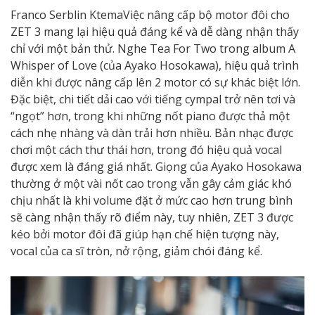
Franco Serblin KtemaViệc nâng cấp bộ motor đôi cho
ZET 3 mang lại hiệu quả đáng kể và dễ dàng nhận thấy
chỉ với một bản thử. Nghe Tea For Two trong album A
Whisper of Love (của Ayako Hosokawa), hiệu quả trình
diễn khi được nâng cấp lên 2 motor có sự khác biệt lớn.
Đặc biệt, chi tiết dải cao với tiếng cympal trở nên tơi và
“ngọt” hơn, trong khi những nốt piano được thả một
cách nhẹ nhàng và dàn trải hơn nhiều. Bản nhạc được
chơi một cách thư thái hơn, trong đó hiệu quả vocal
được xem là đáng giá nhất. Giọng của Ayako Hosokawa
thường ở một vài nốt cao trong vẫn gây cảm giác khó
chịu nhất là khi volume đặt ở mức cao hơn trung bình
sẽ càng nhận thấy rõ điểm này, tuy nhiên, ZET 3 được
kéo bởi motor đôi đã giúp hạn chế hiện tượng này,
vocal của ca sĩ tròn, nở rộng, giảm chói đáng kể.