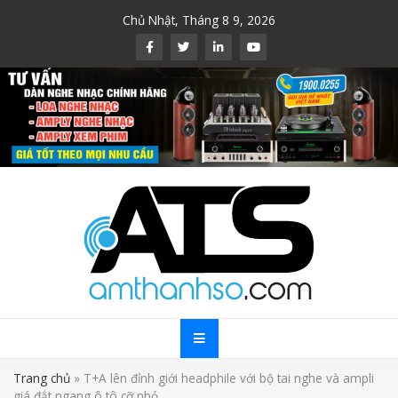
Skip
Chủ Nhật, Tháng 8 9, 2026
to
content
Trang chủ
»
T+A lên đỉnh giới headphile với bộ tai nghe và ampli
giá đắt ngang ô tô cỡ nhỏ