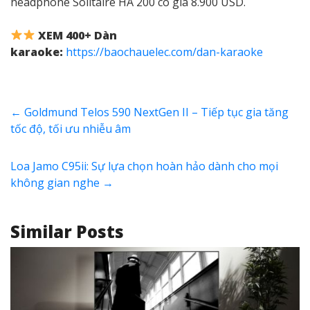
headphone Solitaire HA 200 có giá 8.900 USD.
XEM 400+ Dàn
karaoke:
https://baochauelec.com/dan-karaoke
←
Goldmund Telos 590 NextGen II – Tiếp tục gia tăng
tốc độ, tối ưu nhiễu âm
Loa Jamo C95ii: Sự lựa chọn hoàn hảo dành cho mọi
không gian nghe
→
Similar Posts