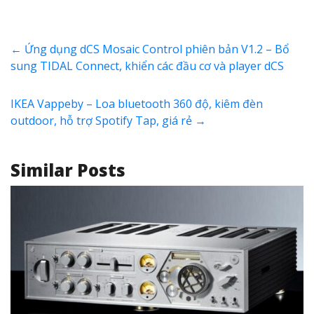
←
Ứng dụng dCS Mosaic Control phiên bản V1.2 – Bổ
sung TIDAL Connect, khiển các đầu cơ và player dCS
IKEA Vappeby – Loa bluetooth 360 độ, kiêm đèn
outdoor, hỗ trợ Spotify Tap, giá rẻ
→
Similar Posts