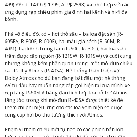
499) đến £ 1499 ($ ​​1799, AU $ 2598) và phù hợp với các
ứng dụng rạp chiếu phim gia đình hai kênh và hi-fi đa
kênh .
Phá vỡ điều đó, có – hơi thở sâu – ba loa đặt sàn (R-
605FA, R-800F, R-600F), hai mẫu giá sách (R-50M, R-
40M), hai kênh trung tâm (R-50C, R- 30C), hai loa siêu
trầm được cấp nguồn (R-121SW, R-101SW) và cuối cùng
nhưng không kém phần quan trọng, một mô-đun chiều
cao Dolby Atmos (R-40SA). Hệ thống thân thiện với
Dolby Atmos cho dù bạn đang bắt đầu một hệ thống
AV từ đầu hay muốn nâng cấp gói hiện tại của mình: xe
xếp tầng R-605FA hàng đầu tích hợp loa hỗ trợ Atmos
tăng tốc, trong khi mô-đun R-40SA được thiết kế để
thêm chi phí hiệu ứng cho các loa vòm hiện có được
cung cấp bởi bộ thu tương thích với Atmos.
Phạm vi tham chiếu mới tự hào có các phiên bản lớn
hơn và nâng cao của trình điều khiển còi Tractrix độc