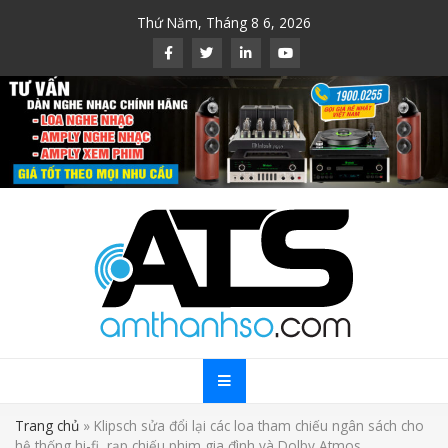
Skip
Thứ Năm, Tháng 8 6, 2026
to
content
Trang chủ
»
Klipsch sửa đổi lại các loa tham chiếu ngân sách cho
hệ thống hi-fi, rạp chiếu phim gia đình và Dolby Atmos