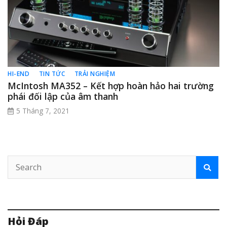
HI-END
TIN TỨC
TRẢI NGHIỆM
McIntosh MA352 – Kết hợp hoàn hảo hai trường
phái đối lập của âm thanh
5 Tháng 7, 2021
Hỏi Đáp