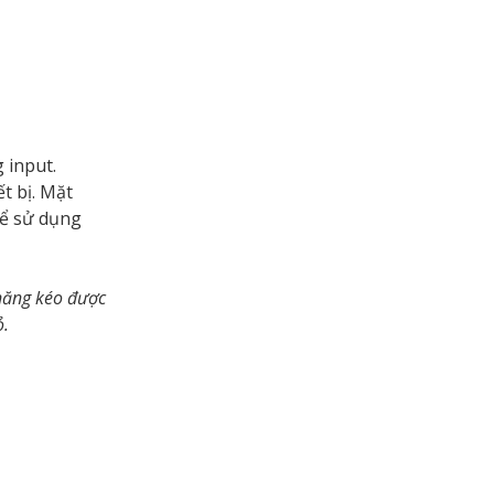
 input.
t bị. Mặt
hể sử dụng
 năng kéo được
ỏ.