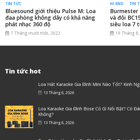
TIN TỨC
HI-END
TIN 
Bluesound giới thiệu Pulse M: Loa
Burmester 
đaa phòng không dây có khả năng
và đôi BC1
phát nhạc 360 độ
siêu loa 7 
7 Tháng mười một, 2022
19 Tháng 8,
Tin tức hot
Loa Hát Karaoke Gia Đình Mini Nào Tốt? Kinh N
13 Tháng 6, 2026
Loa Karaoke Gia Đình Bose Có Gì Nổi Bật? Có Đ
Không?
13 Tháng 6, 2026