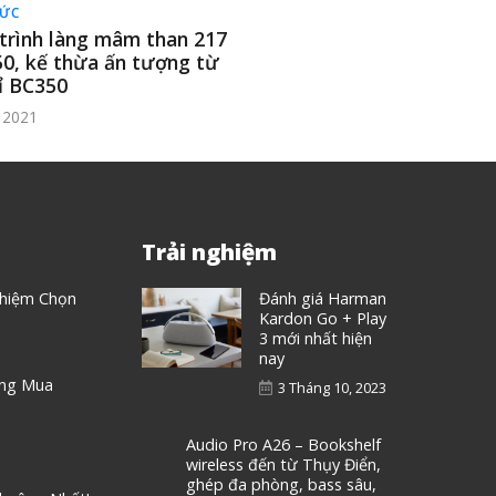
TỨC
trình làng mâm than 217
50, kế thừa ấn tượng từ
tỉ BC350
 2021
Trải nghiệm
ghiệm Chọn
Đánh giá Harman
Kardon Go + Play
3 mới nhất hiện
nay
áng Mua
3 Tháng 10, 2023
Audio Pro A26 – Bookshelf
wireless đến từ Thụy Điển,
ghép đa phòng, bass sâu,