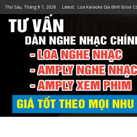
Skip
Thứ Sáu, Tháng 8 7, 2026
Latest:
Top 7 Loa Karaoke Gia Đình 
to
Top 5 Loa Bose Bluetooth Ka
content
5 Cách Kiểm Tra Loa Bose Ch
Loa Hát Karaoke Gia Đình Min
Loa Karaoke Gia Đình Bose C