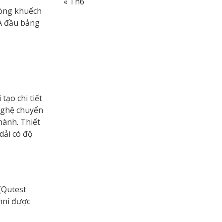
« Th6
dòng khuếch
A đầu bảng
tạo chi tiết
nghệ chuyển
hành. Thiết
dải có độ
(Qutest
nni được