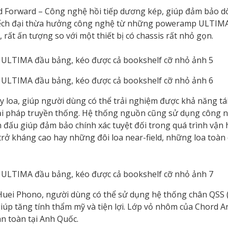
ed Forward – Công nghệ hồi tiếp dương kép, giúp đảm bảo 
 khuếch đại thừa hưởng công nghệ từ những poweramp ULTIM
rất ấn tượng so với một thiết bị có chassis rất nhỏ gọn.
 loa, giúp người dùng có thể trải nghiệm được khả năng tái 
iải pháp truyền thống. Hệ thống nguồn cũng sử dụng công 
n đấu giúp đảm bảo chính xác tuyệt đối trong quá trình vận 
trở kháng cao hay những đôi loa near-field, những loa toàn 
uei Phono, người dùng có thể sử dụng hệ thống chân QSS 
úp tăng tính thẩm mỹ và tiện lợi. Lớp vỏ nhôm của Chord A
àn toàn tại Anh Quốc.