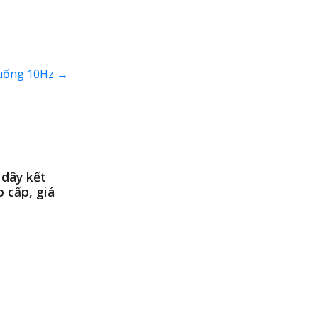
 xuống 10Hz
→
 dây kết
o cấp, giá