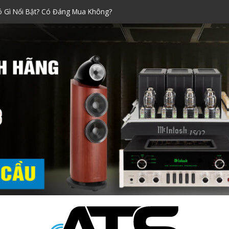
Xách Tay Được Ưa Chuộng Nhất!
raoke đáng mua nhất dịp Tết
ính Hãng Siêu Chuẩn!
i Nào Tốt? Kinh Nghiệm Chọn
ó Gì Nổi Bật? Có Đáng Mua Không?