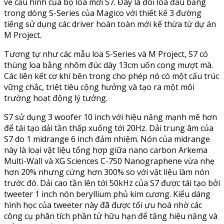
về cấu hình của bộ loa mới S7. Đây là đôi loa đầu bảng
trong dòng S-Series của Magico với thiết kế 3 đường
tiếng sử dụng các driver hoàn toàn mới kế thừa từ dự án
M Project.
Tương tự như các mẫu loa S-Series và M Project, S7 có
thùng loa bằng nhôm đúc dày 13cm uốn cong mượt mà.
Các liên kết cơ khí bên trong cho phép nó có một cấu trúc
vững chắc, triệt tiêu cộng hưởng và tạo ra một môi
trường hoạt động lý tưởng.
S7 sử dụng 3 woofer 10 inch với hiệu năng mạnh mẽ hơn
để tái tạo dải tần thấp xuống tới 20Hz. Dải trung âm của
S7 do 1 midrange 6 inch đảm nhiệm. Nón của midrange
này là loại vật liệu tổng hợp giữa nano carbon Arkema
Multi-Wall và XG Sciences C-750 Nanographene vừa nhẹ
hơn 20% nhưng cứng hơn 300% so với vật liệu làm nón
trước đó. Dải cao tần lên tới 50kHz của S7 được tái tạo bởi
tweeter 1 inch nón beryllium phủ kim cương. Kiểu dáng
hình học của tweeter này đã được tối ưu hoá nhờ các
công cụ phân tích phần tử hữu hạn để tăng hiệu năng và