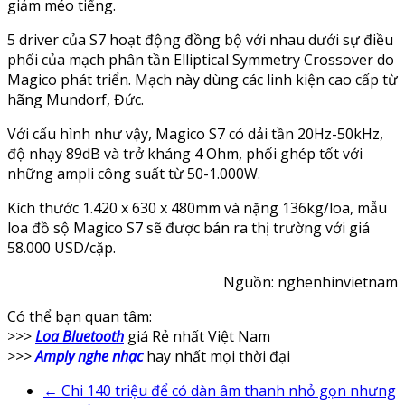
giảm méo tiếng.
5 driver của S7 hoạt động đồng bộ với nhau dưới sự điều
phối của mạch phân tần Elliptical Symmetry Crossover do
Magico phát triển. Mạch này dùng các linh kiện cao cấp từ
hãng Mundorf, Đức.
Với cấu hình như vậy, Magico S7 có dải tần 20Hz-50kHz,
độ nhạy 89dB và trở kháng 4 Ohm, phối ghép tốt với
những ampli công suất từ 50-1.000W.
Kích thước 1.420 x 630 x 480mm và nặng 136kg/loa, mẫu
loa đồ sộ Magico S7 sẽ được bán ra thị trường với giá
58.000 USD/cặp.
Nguồn: nghenhinvietnam
Có thể bạn quan tâm:
>>>
Loa Bluetooth
giá Rẻ nhất Việt Nam
>>>
Amply nghe nhạc
hay nhất mọi thời đại
←
Chi 140 triệu để có dàn âm thanh nhỏ gọn nhưng