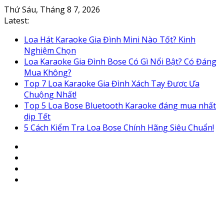
Skip
Thứ Sáu, Tháng 8 7, 2026
to
Latest:
content
Loa Hát Karaoke Gia Đình Mini Nào Tốt? Kinh
Nghiệm Chọn
Loa Karaoke Gia Đình Bose Có Gì Nổi Bật? Có Đáng
Mua Không?
Top 7 Loa Karaoke Gia Đình Xách Tay Được Ưa
Chuộng Nhất!
Top 5 Loa Bose Bluetooth Karaoke đáng mua nhất
dịp Tết
5 Cách Kiểm Tra Loa Bose Chính Hãng Siêu Chuẩn!