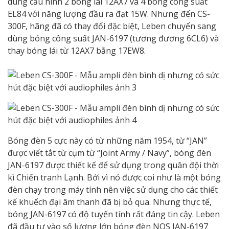
dùng cấu hình 2 bóng lái 12AX7 và 4 bóng công suất
EL84 với năng lượng đầu ra đạt 15W. Nhưng đến CS-
300F, hãng đã có thay đổi đặc biệt, Leben chuyển sang
dùng bóng công suất JAN-6197 (tương đương 6CL6) và
thay bóng lái từ 12AX7 bằng 17EW8.
Bóng đèn 5 cực này có từ những năm 1954, từ “JAN”
được viết tắt từ cụm từ “Joint Army / Navy”, bóng đèn
JAN-6197 được thiết kế để sử dụng trong quân đội thời
kì Chiến tranh Lạnh. Bởi vì nó được coi như là một bóng
đèn chạy trong máy tính nên việc sử dụng cho các thiết
kế khuếch đại âm thanh đã bị bỏ qua. Nhưng thực tế,
bóng JAN-6197 có độ tuyến tính rất đáng tin cậy. Leben
đã đầu tư vào số lượng lớn bóng đèn NOS JAN-6197