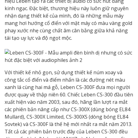
hiệu Leben tạo ra các thiết bị audio có sức hút đáng
kinh ngạc. Đặc biệt, thương hiệu này luôn giữ nguyên
nhận dạng thiết kế của mình, đó là những mẫu máy
mang hơi hướng cổ điển với mặt máy có màu vàng gold
phay xước nhẹ cùng chất âm cân bằng giữa khả năng
tái tạo uy lực và độ ngọt mộc.
Với thiết kế nhỏ gọn, sử dụng thiết kế núm xoay và
công tắc cổ điển và điểm nhấn là các đường nét màu
xanh lá cùng hai má gỗ, Leben CS-300F đưa mọi người
được quay về thập niên 60. Chiếc Leben CS-300 đầu tiên
xuất hiện vào năm 2003, sau đó, hãng lần lượt ra mắt
các phiên bản nâng cấp như CS-300X (dùng bóng EL84
Mullard), CS-300X Limited, CS-300XS (dòng bóng EL84
Sovtek) và CS-300F là thế hệ mới nhất ra mắt năm 2013.
Tất cả các phiên bản trước đây của Leben CS-300 đều