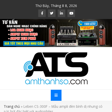
Skip
Thứ Bảy, Tháng 8 8, 2026
to
content
Trang chủ
»
Leben CS-300F – Mẫu ampli đèn bình dị nhưng có
sức hút đặc biệt với audiophiles