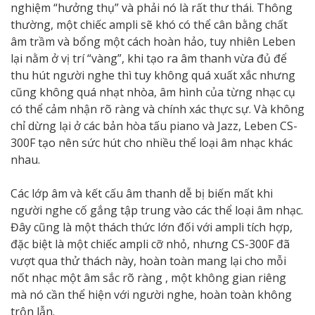
nghiệm “hưởng thụ” và phải nó là rất thư thái. Thông
thường, một chiếc ampli sẽ khó có thể cân bằng chất
âm trầm và bổng một cách hoàn hảo, tuy nhiên Leben
lại nằm ở vị trí “vàng”, khi tạo ra âm thanh vừa đủ để
thu hút người nghe thì tuy không quá xuất xắc nhưng
cũng không quá nhạt nhòa, âm hình của từng nhạc cụ
có thể cảm nhận rõ ràng và chính xác thực sự. Và không
chỉ dừng lại ở các bản hòa tấu piano và Jazz, Leben CS-
300F tạo nên sức hút cho nhiều thể loại âm nhạc khác
nhau.
Các lớp âm và kết cấu âm thanh dễ bị biến mất khi
người nghe cố gắng tập trung vào các thể loại âm nhạc.
Đây cũng là một thách thức lớn đối với ampli tích hợp,
đặc biệt là một chiếc ampli cỡ nhỏ, nhưng CS-300F đã
vượt qua thử thách này, hoàn toàn mang lại cho mỗi
nốt nhạc một âm sắc rõ ràng , một không gian riêng
mà nó cần thể hiện với người nghe, hoàn toàn không
trộn lẫn.