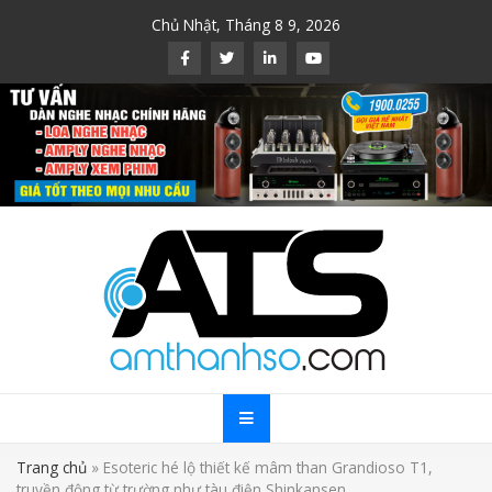
Skip
Chủ Nhật, Tháng 8 9, 2026
to
content
Trang chủ
»
Esoteric hé lộ thiết kế mâm than Grandioso T1,
truyền động từ trường như tàu điện Shinkansen