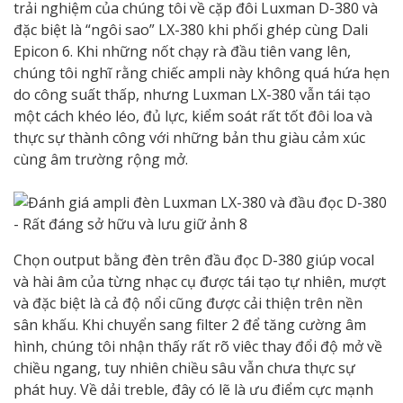
trải nghiệm của chúng tôi về cặp đôi Luxman D-380 và
đặc biệt là “ngôi sao” LX-380 khi phối ghép cùng Dali
Epicon 6. Khi những nốt chạy rà đầu tiên vang lên,
chúng tôi nghĩ rằng chiếc ampli này không quá hứa hẹn
do công suất thấp, nhưng Luxman LX-380 vẫn tái tạo
một cách khéo léo, đủ lực, kiểm soát rất tốt đôi loa và
thực sự thành công với những bản thu giàu cảm xúc
cùng âm trường rộng mở.
Chọn output bằng đèn trên đầu đọc D-380 giúp vocal
và hài âm của từng nhạc cụ được tái tạo tự nhiên, mượt
và đặc biệt là cả độ nổi cũng được cải thiện trên nền
sân khấu. Khi chuyển sang filter 2 để tăng cường âm
hình, chúng tôi nhận thấy rất rõ viêc thay đổi độ mở về
chiều ngang, tuy nhiên chiều sâu vẫn chưa thực sự
phát huy. Về dải treble, đây có lẽ là ưu điểm cực mạnh