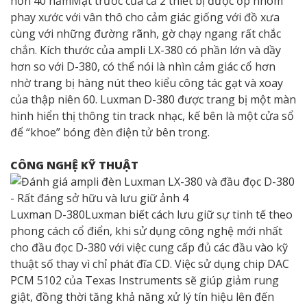
hơn 40 nămMặt trước của cả 2 thiết bị được ốp nhôm
phay xước với vân thô cho cảm giác giống với đồ xưa
cùng với những đường rãnh, gờ chạy ngang rất chắc
chắn. Kích thước của ampli LX-380 có phần lớn và dầy
hơn so với D-380, có thể nói là nhìn cảm giác cổ hơn
nhờ trang bị hàng nút theo kiểu công tác gạt và xoay
của thập niên 60. Luxman D-380 được trang bị một màn
hình hiển thị thông tin track nhạc, kế bên là một cửa sổ
để “khoe” bóng đèn điện tử bên trong.
CÔNG NGHỆ KỸ THUẬT
Luxman D-380Luxman biết cách lưu giữ sự tinh tế theo
phong cách cổ điển, khi sử dụng công nghệ mới nhất
cho đầu đọc D-380 với việc cung cấp đủ các đầu vào kỹ
thuật số thay vì chỉ phát đĩa CD. Việc sử dụng chip DAC
PCM 5102 của Texas Instruments sẽ giúp giảm rung
giật, đồng thời tăng khả năng xử lý tín hiệu lên đến