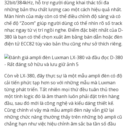
32bit/384kHz, hỗ trợ người dùng khai thác tối đa
những bản thu chất lượng cao một cách hiệu quả nhất.
Màn hình của máy còn có thể điều chỉnh độ sáng và có
chế độ “Zoom” giúp người dùng có thể nhìn rõ số track
nhạc ngay từ vị trí ngồi nghe. Điểm đặc biệt nhất của D-
380 là bạn có thể chọn xuất âm bằng bán dẫn hoặc đèn
điện tử ECC82 tùy vào bản thu cũng như sở thích riêng.
Còn về LX-380, đây thực sự là một mẫu ampli đèn có độ
cải tiến phức tạp hơn so với những mẫu mà Luxman
từng phát triển. Tất nhiên mọi thứ đều tuân thủ theo
một tính logic đó là âm thanh luôn phải đặt trên hàng
đầu, sau đó mới là công nghệ và kiểu dáng thiết kế.
Cũng chính vì vậy mà mẫu ampli đèn này vẫn giữ lại
những chức năng thường thấy trên những bộ ampli cũ
chẳng hạn như việc hiệu chỉnh âm sắc ba tần số đầu