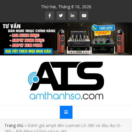
Skip
Thứ Hai, Tháng 8 10, 2026
to
content
Trang chủ
»
Đánh giá ampli đèn Luxman LX-380 và đầu đọc D-
380 – Rất đáng sở hữu và lưu giữ