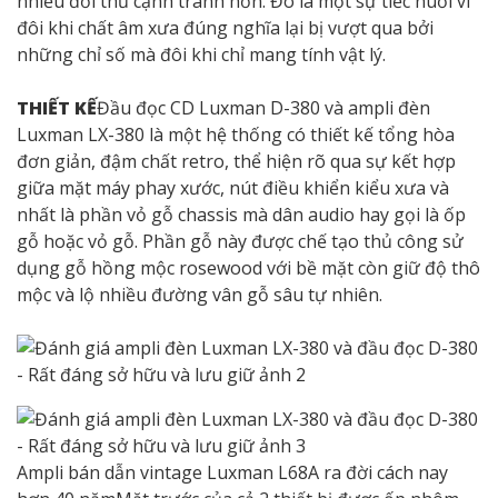
nhiều đối thủ cạnh tranh hơn. Đó là một sự tiếc nuối vì
đôi khi chất âm xưa đúng nghĩa lại bị vượt qua bởi
những chỉ số mà đôi khi chỉ mang tính vật lý.
THIẾT KẾ
Đầu đọc CD Luxman D-380 và ampli đèn
Luxman LX-380 là một hệ thống có thiết kế tổng hòa
đơn giản, đậm chất retro, thể hiện rõ qua sự kết hợp
giữa mặt máy phay xước, nút điều khiển kiểu xưa và
nhất là phần vỏ gỗ chassis mà dân audio hay gọi là ốp
gỗ hoặc vỏ gỗ. Phần gỗ này được chế tạo thủ công sử
dụng gỗ hồng mộc rosewood với bề mặt còn giữ độ thô
mộc và lộ nhiều đường vân gỗ sâu tự nhiên.
Ampli bán dẫn vintage Luxman L68A ra đời cách nay