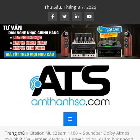
Skip
Thứ Sáu, Tháng 8 7, 2026
to
content
Trang chủ
»
Citation MultiBeam 1100 – Soundbar Dolby Atmos
mới nhất của Harman Kardon, 11 driver, có tối ưu âm học phòng