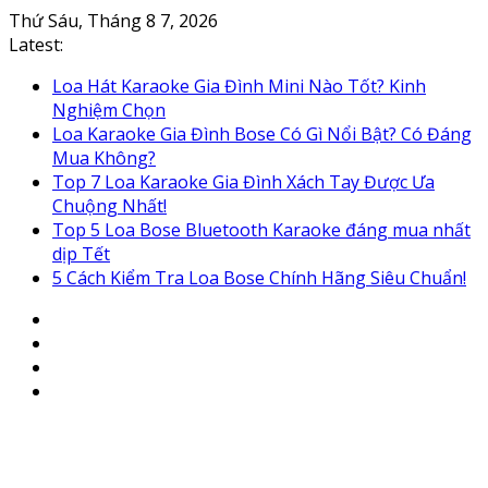
Skip
Thứ Sáu, Tháng 8 7, 2026
to
Latest:
content
Loa Hát Karaoke Gia Đình Mini Nào Tốt? Kinh
Nghiệm Chọn
Loa Karaoke Gia Đình Bose Có Gì Nổi Bật? Có Đáng
Mua Không?
Top 7 Loa Karaoke Gia Đình Xách Tay Được Ưa
Chuộng Nhất!
Top 5 Loa Bose Bluetooth Karaoke đáng mua nhất
dịp Tết
5 Cách Kiểm Tra Loa Bose Chính Hãng Siêu Chuẩn!