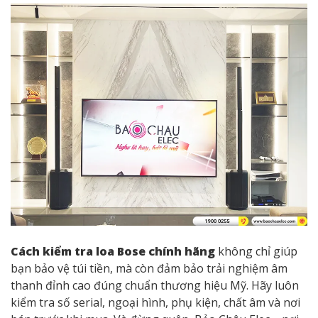
Giá tốt nhất thị trường
, nhiều chương
trình ưu đãi hấp dẫn.
Hỗ trợ kỹ thuật trọn đời
, bảo hành tận
nơi, nhanh chóng.
Hệ thống showroom toàn quốc
, cho
phép khách hàng nghe thử và trải nghiệm
trực tiếp sản phẩm.
Để được tư vấn chi tiết và nhận ưu đãi độc quyền, bạn
có thể liên hệ
Hotline: 1900 0255
– đội ngũ chuyên
viên của Bảo Châu Elec luôn sẵn sàng hỗ trợ.