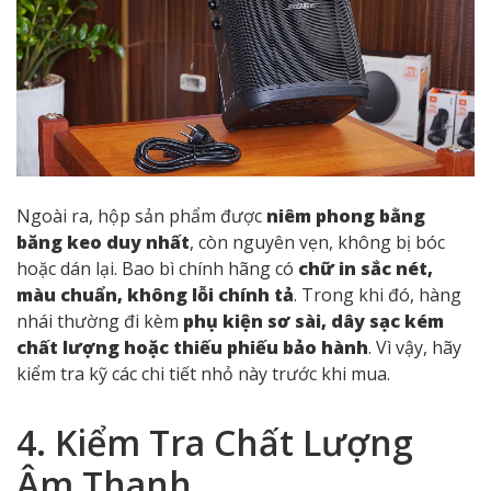
3. Kiểm Tra Phụ Kiện Đi
Kèm
Phụ kiện đi kèm cũng là yếu tố quan trọng giúp bạn
nhận biết hàng thật. Một bộ loa Bose chính hãng sẽ có
đầy đủ phụ kiện chuẩn gồm cáp sạc, dây kết nối,
sách hướng dẫn và phiếu bảo hành
có mã serial rõ
ràng.