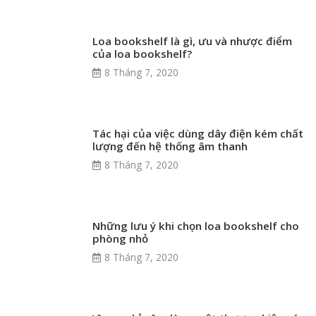
Monitor Audio trình làng Concept 50 độc nhất vô
nhị và Silver 100 Limited Edition kỷ niệm 50 năm
ngày thành lập
28 Tháng 5, 2022
TIN TỨC
Unbox Bowers & Wilkins 801 D4 – Tuyệt tác đầu