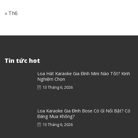
Hỏi Đáp
Cocktail Audio X50 – Music Server đa
nhiệm xuất sắc giá 47 triệu
28 Tháng 12, 2020
Loa bookshelf là gì, ưu và nhược điểm
của loa bookshelf?
8 Tháng 7, 2020