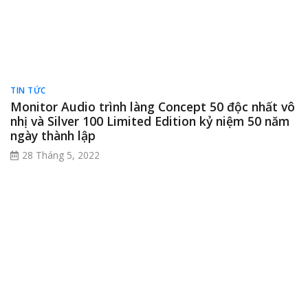
+
Bose SoundLink Max Portable
: Loa bluetooth di
động có quai xách tiện lợi, nhỏ gọn, chất âm mạnh mẽ,
chống nước bụi bẩn chuẩn IP67 rất được ưa chuộng
cho các buổi du lịch hoặc picnic xa…
+ Bose SoundLink Revolve II:
Thiết kế âm thanh 360
độ, lan tỏa đều khắp không gian, mang đến trải
nghiệm sống động.
+
Bose L1 Pro8
/
Bose L1 Pro16
/ Pro32:
Hệ thống loa
biểu diễn chuyên nghiệp, công suất lớn, âm thanh
trung thực và mạnh mẽ.