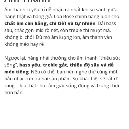
Ngoài ra, hộp sản phẩm được
niêm phong bằng
băng keo duy nhất
, còn nguyên vẹn, không bị bóc
hoặc dán lại. Bao bì chính hãng có
chữ in sắc nét,
màu chuẩn, không lỗi chính tả
. Trong khi đó, hàng
nhái thường đi kèm
phụ kiện sơ sài, dây sạc kém
chất lượng hoặc thiếu phiếu bảo hành
. Vì vậy, hãy
kiểm tra kỹ các chi tiết nhỏ này trước khi mua.
4. Kiểm Tra Chất Lượng
Âm Thanh