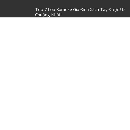
Tác hại của việc dùng dây điện kém chất
lượng đến hệ thống âm thanh
8 Tháng 7, 2020
Những lưu ý khi chọn loa bookshelf cho
phòng nhỏ
8 Tháng 7, 2020
Vì sao chỉ nên dùng một thương hiệu cáp
âm thanh cho dàn máy hi-fi?
8 Tháng 7, 2020
Lịch
H
B
T
N
S
B
C