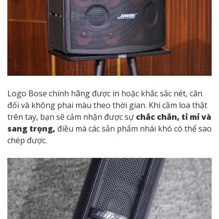
2. Kiểm Tra Ngoại Hình Và
Chất Liệu
Ngoại hình và chất liệu luôn là dấu hiệu dễ nhận biết
nhất giữa hàng thật và hàng nhái. Loa Bose chính hãng
có
thiết kế tinh xảo, chất liệu cao cấp
và cảm giác
cầm chắc tay. Phần
ê-căng (màng lưới)
được căng
đều, đàn hồi tốt, không nhăn hay biến dạng. Chất liệu
chủ yếu là nhựa ABS, kim loại hoặc cao su cao cấp, bề
mặt mịn và không lộ lỗi gia công.