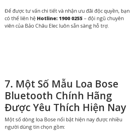
Cuối cùng,
hàng giả hoặc hàng nhái
là loại sao chép
lại thiết kế, logo và kiểu dáng của Bose, nhưng sử dụng
linh kiện rẻ tiền, âm thanh kém chất lượng và
không
có bảo hành
. Người dùng nên đặc biệt cảnh giác với
những sản phẩm có giá bán rẻ bất thường.
6. Mua Loa Bose Chính
Hãng Ở Đâu Uy Tín Nhất?
Để tránh rủi ro khi mua loa Bose, bạn nên chọn những
đại lý phân phối chính thức
được Bose công nhận.
Trong đó,
Bảo Châu Elec
là đơn vị phân phối loa Bose
chính hãng hàng đầu Việt Nam, được đông đảo khách
hàng tin tưởng lựa chọn.