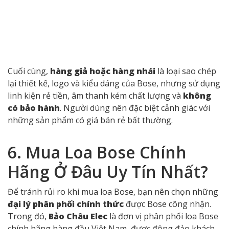
5. Phân Biệt Hàng Chính
Hãng, Xách Tay,
Refurbished Và Hàng Giả
Loa Bose
chính hãng
là sản phẩm được nhập khẩu và
phân phối bởi đại lý ủy quyền tại Việt Nam. Sản phẩm
có
tem nhập khẩu, số serial chuẩn
, đi kèm chính
sách bảo hành chính thức trong nước.