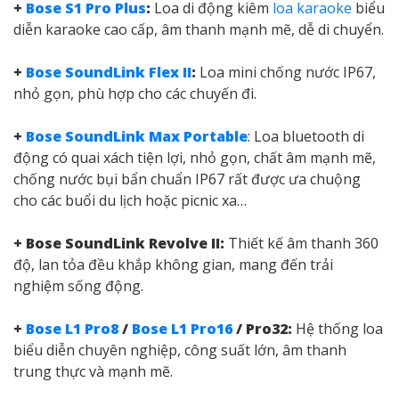
Bảo Châu Elec cam kết:
100% hàng
chính hãng, nguyên seal,
đầy đủ bảo hành
.