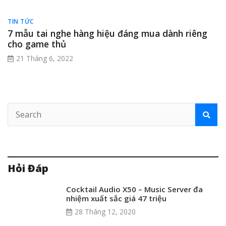
Chọn Tốt Hơn?
Loa Bose di động là gì? Tìm hiểu ưu điểm và cách chọn
mua tốt nhất!
→
Similar Posts
TIN TỨC