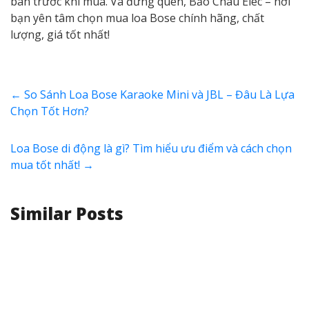
7. Một Số Mẫu Loa Bose
Bluetooth Chính Hãng
Được Yêu Thích Hiện Nay
Một số dòng loa Bose nổi bật hiện nay được nhiều
người dùng tin chọn gồm:
+
Bose S1 Pro Plus
:
Loa di động kiêm
loa karaoke
biểu
diễn karaoke cao cấp, âm thanh mạnh mẽ, dễ di chuyển.
+
Bose SoundLink Flex II
:
Loa mini chống nước IP67,
nhỏ gọn, phù hợp cho các chuyến đi.