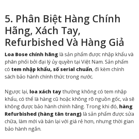
Âm thanh là yếu tố dễ nhận ra nhất khi so sánh giữa
hàng thật và hàng giả. Loa Bose chính hãng luôn cho
chất âm cân bằng, chi tiết và tự nhiên
. Dải bass
sâu, chắc gọn; mid rõ nét, còn treble thì mượt mà,
không bị chói. Dù mở âm lượng lớn, âm thanh vẫn
không méo hay rè.
Ngược lại, hàng nhái thường cho âm thanh “thiếu sức
sống”,
bass yếu, treble gắt, thiếu độ sâu và dễ
méo tiếng
. Nếu có thể, bạn nên nghe thử cùng một
bản nhạc trên cả hai sản phẩm. Sự khác biệt sẽ rất rõ
ràng – loa thật cho cảm giác sống động và trung thực
hơn hẳn.