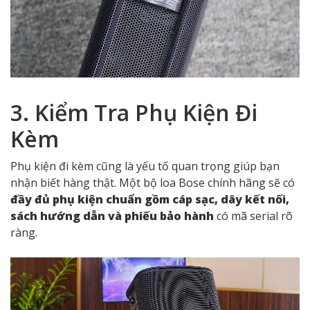
Logo Bose chính hãng được in hoặc khắc sắc nét, cân
đối và không phai màu theo thời gian. Khi cầm loa thật
trên tay, bạn sẽ cảm nhận được sự
chắc chắn, tỉ mỉ và
sang trọng,
điều mà các sản phẩm nhái khó có thể sao
chép được.