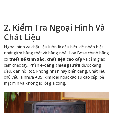
thông tin sản phẩm tương ứng. Ngược lại, những loa
có số serial in mờ, lệch, nhòe hoặc không thể kiểm tra
được trên website rất có thể là hàng giả. Một mẹo nhỏ
giúp bạn yên tâm hơn là chụp lại số serial và gửi cho
đại lý ủy quyền Bose tại Việt Nam
để được xác nhận
nhanh chóng và chính xác nhất.