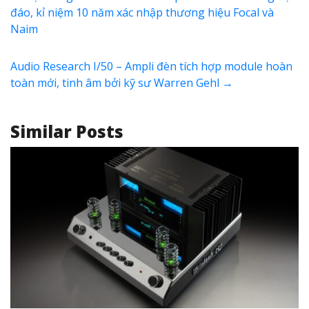
đáo, kỉ niệm 10 năm xác nhập thương hiệu Focal và
Naim
Audio Research I/50 – Ampli đèn tích hợp module hoàn
toàn mới, tinh âm bởi kỹ sư Warren Gehl
→
Similar Posts