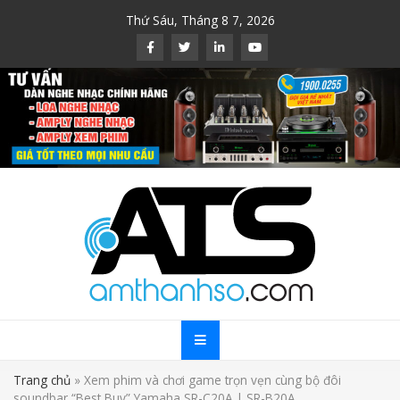
Skip
Thứ Sáu, Tháng 8 7, 2026
to
content
Trang chủ
»
Xem phim và chơi game trọn vẹn cùng bộ đôi
soundbar “Best Buy” Yamaha SR-C20A | SR-B20A