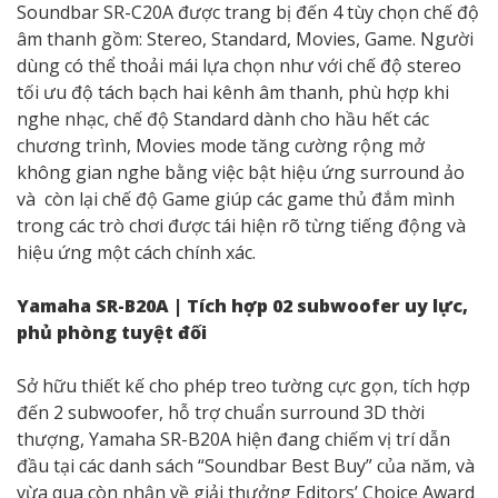
Soundbar SR-C20A được trang bị đến 4 tùy chọn chế độ
âm thanh gồm: Stereo, Standard, Movies, Game. Người
dùng có thể thoải mái lựa chọn như với chế độ stereo
tối ưu độ tách bạch hai kênh âm thanh, phù hợp khi
nghe nhạc, chế độ Standard dành cho hầu hết các
chương trình, Movies mode tăng cường rộng mở
không gian nghe bằng việc bật hiệu ứng surround ảo
và còn lại chế độ Game giúp các game thủ đắm mình
trong các trò chơi được tái hiện rõ từng tiếng động và
hiệu ứng một cách chính xác.
Yamaha SR-B20A | Tích hợp 02 subwoofer uy lực,
phủ phòng tuyệt đối
Sở hữu thiết kế cho phép treo tường cực gọn, tích hợp
đến 2 subwoofer, hỗ trợ chuẩn surround 3D thời
thượng, Yamaha SR-B20A hiện đang chiếm vị trí dẫn
đầu tại các danh sách “Soundbar Best Buy” của năm, và
vừa qua còn nhận về giải thưởng Editors’ Choice Award