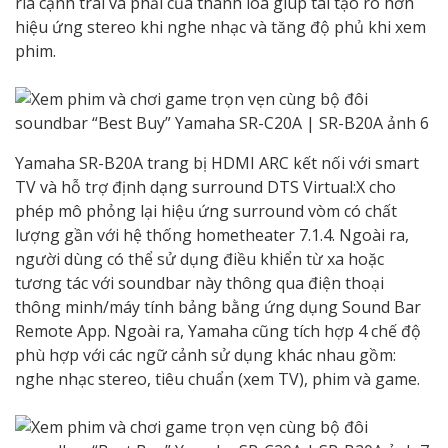
rìa cạnh trái và phải của thanh loa giúp tái tạo rõ hơn
hiệu ứng stereo khi nghe nhạc và tăng độ phủ khi xem
phim.
Yamaha SR-B20A trang bị HDMI ARC kết nối với smart
TV và hỗ trợ định dạng surround DTS Virtual:X cho
phép mô phỏng lại hiệu ứng surround vòm có chất
lượng gần với hệ thống hometheater 7.1.4. Ngoài ra,
người dùng có thể sử dụng điều khiển từ xa hoặc
tương tác với soundbar này thông qua điện thoại
thông minh/máy tính bảng bằng ứng dụng Sound Bar
Remote App. Ngoài ra, Yamaha cũng tích hợp 4 chế độ
phù hợp với các ngữ cảnh sử dụng khác nhau gồm:
nghe nhạc stereo, tiêu chuẩn (xem TV), phim và game.