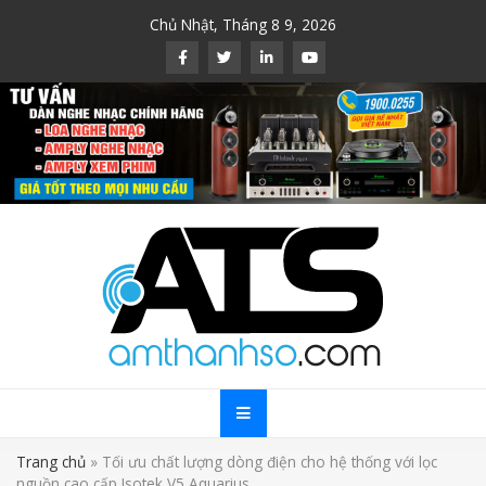
Skip
Chủ Nhật, Tháng 8 9, 2026
to
content
Trang chủ
»
Tối ưu chất lượng dòng điện cho hệ thống với lọc
nguồn cao cấp Isotek V5 Aquarius