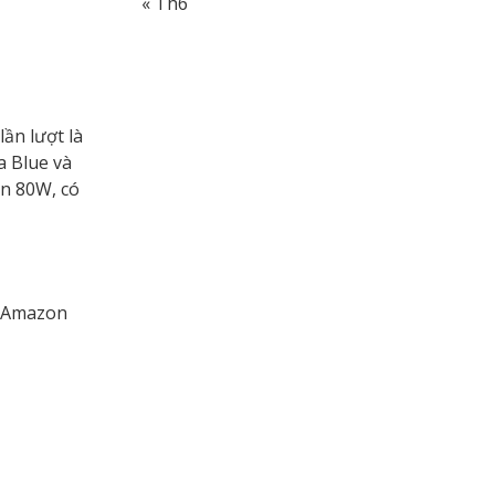
« Th6
ần lượt là
a Blue và
ến 80W, có
à Amazon