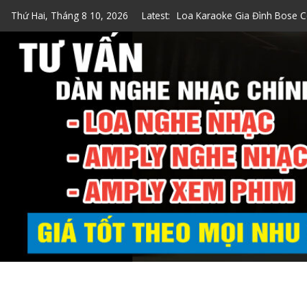
Skip
Thứ Hai, Tháng 8 10, 2026
Latest:
Loa Karaoke Gia Đình Bose C
to
Top 7 Loa Karaoke Gia Đình 
content
Top 5 Loa Bose Bluetooth Ka
5 Cách Kiểm Tra Loa Bose Ch
Loa Hát Karaoke Gia Đình Mi