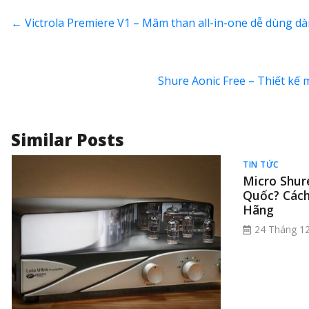
←
Victrola Premiere V1 – Mâm than all-in-one dễ dùng 
Shure Aonic Free – Thiết kế 
Similar Posts
TIN TỨC
Micro Shur
Quốc? Cách
Hãng
24 Tháng 12