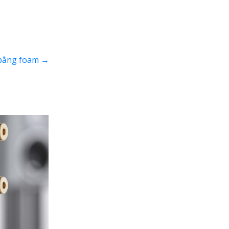
ỉ bằng foam
→