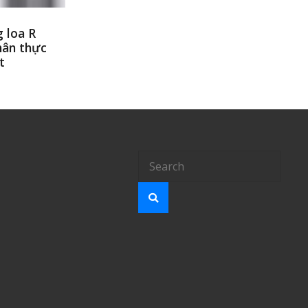
 loa R
hân thực
t