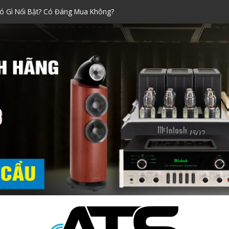
ó Gì Nổi Bật? Có Đáng Mua Không?
Xách Tay Được Ưa Chuộng Nhất!
raoke đáng mua nhất dịp Tết
ính Hãng Siêu Chuẩn!
ni Nào Tốt? Kinh Nghiệm Chọn