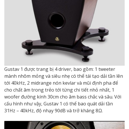
Gustav 1 được trang bị 4 driver, bao gồm: 1 tweeter
mành nhôm mỏng và siêu nhẹ có thể tái tạo dải tần lên
tới 40kHz, 2 midrange nón kevlar và mũi định pha để
cho chất âm trong trẻo tới từng chi tiết nhỏ nhất, 1
woofer đường kính 30cm cho âm bass chắc và sâu. Với
cấu hình như vậy, Gustav 1 có thể bao quát dải tần
31Hz – 40kHz, độ nhạy 90dB và trở kháng 8Ω.