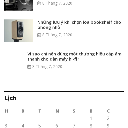
8 Tháng 7, 2020
Những lưu ý khi chọn loa bookshelf cho
phòng nhỏ
8 Tháng 7, 2020
Vì sao chỉ nên dùng một thương hiệu cáp âm
thanh cho dàn máy hi-fi?
8 Tháng 7, 2020
Lịch
H
B
T
N
S
B
C
1
2
3
4
5
6
7
8
9