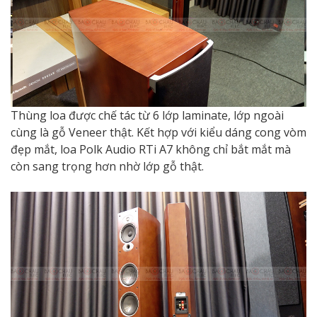
Thùng loa được chế tác từ 6 lớp laminate, lớp ngoài
cùng là gỗ Veneer thật. Kết hợp với kiểu dáng cong vòm
đẹp mắt, loa Polk Audio RTi A7 không chỉ bắt mắt mà
còn sang trọng hơn nhờ lớp gỗ thật.