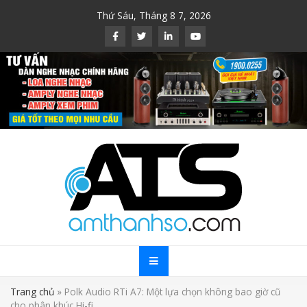
Skip
Thứ Sáu, Tháng 8 7, 2026
to
content
Trang chủ
»
Polk Audio RTi A7: Một lựa chọn không bao giờ cũ
cho phân khúc Hi-fi