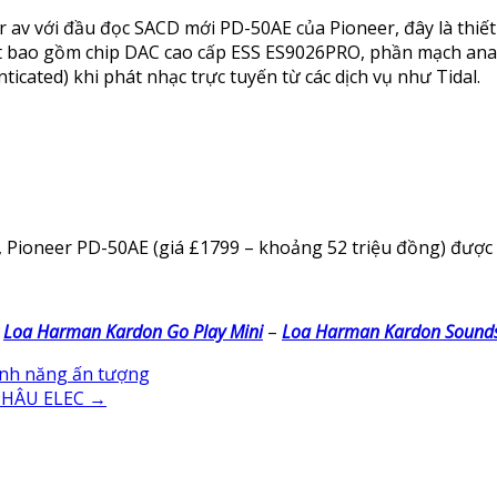
ver av với đầu đọc SACD mới PD-50AE của Pioneer, đây là t
ao gồm chip DAC cao cấp ESS ES9026PRO, phần mạch analog 
icated) khi phát nhạc trực tuyến từ các dịch vụ như Tidal.
, Pioneer PD-50AE (giá £1799 – khoảng 52 triệu đồng) được
–
Loa Harman Kardon Go Play Mini
–
Loa Harman Kardon Sounds
tính năng ấn tượng
CHÂU ELEC
→