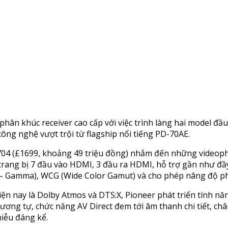
phân khúc receiver cao cấp với việc trình làng hai model đ
ng nghệ vượt trội từ flagship nổi tiếng PD-70AE.
4 (£1699, khoảng 49 triệu đồng) nhắm đến những videophile 
 trang bị 7 đầu vào HDMI, 3 đầu ra HDMI, hỗ trợ gần như đ
 – Gamma), WCG (Wide Color Gamut) và cho phép nâng độ phâ
n nay là Dolby Atmos và DTS:X, Pioneer phát triển tính năn
Tương tự, chức năng AV Direct đem tới âm thanh chi tiết, c
hiễu đáng kể.