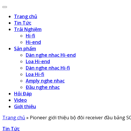
Trang chủ
Tin Tức
Trải Nghiệm
Hi-fi
Hi-end
Sản phẩm
Dàn nghe nhạc Hi-end
Loa Hi-end
Dàn nghe nhạc Hi-fi
Loa Hi-fi
Amply nghe nhạc
Đầu nghe nhạc
Hỏi Đáp
Video
Giới thiệu
Trang chủ
»
Pioneer giới thiệu bộ đôi receiver đầu bảng 
Tin Tức