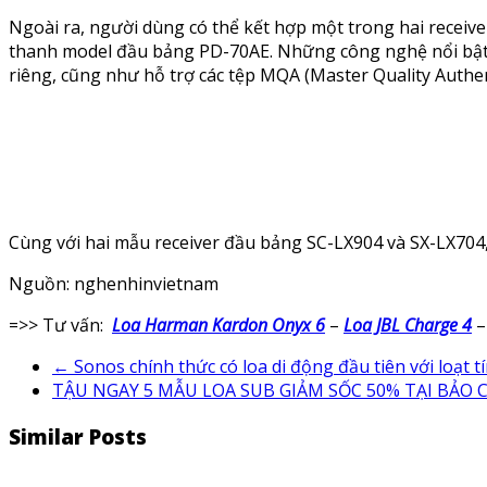
Ngoài ra, người dùng có thể kết hợp một trong hai recei
thanh model đầu bảng PD-70AE. Những công nghệ nổi bật b
riêng, cũng như hỗ trợ các tệp MQA (Master Quality Authent
Cùng với hai mẫu receiver đầu bảng SC-LX904 và SX-LX704
Nguồn: nghenhinvietnam
=>> Tư vấn:
Loa Harman Kardon Onyx 6
–
Loa JBL Charge 4
←
Sonos chính thức có loa di động đầu tiên với loạt 
TẬU NGAY 5 MẪU LOA SUB GIẢM SỐC 50% TẠI BẢO 
Similar Posts