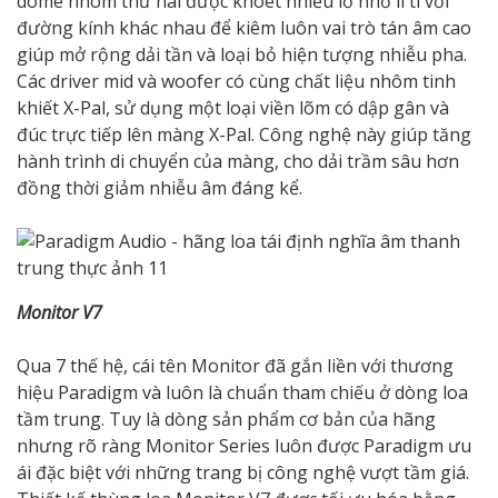
dome nhôm thứ hai được khoét nhiều lỗ nhỏ li ti với
đường kính khác nhau để kiêm luôn vai trò tán âm cao
giúp mở rộng dải tần và loại bỏ hiện tượng nhiễu pha.
Các driver mid và woofer có cùng chất liệu nhôm tinh
khiết X-Pal, sử dụng một loại viền lõm có dập gân và
đúc trực tiếp lên màng X-Pal. Công nghệ này giúp tăng
hành trình di chuyển của màng, cho dải trầm sâu hơn
đồng thời giảm nhiễu âm đáng kể.
Monitor V7
Qua 7 thế hệ, cái tên Monitor đã gắn liền với thương
hiệu Paradigm và luôn là chuẩn tham chiếu ở dòng loa
tầm trung. Tuy là dòng sản phẩm cơ bản của hãng
nhưng rõ ràng Monitor Series luôn được Paradigm ưu
ái đặc biệt với những trang bị công nghệ vượt tầm giá.