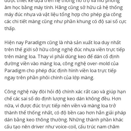
được thiết kế dựa trên hệ thống hỗ trợ và mô phỏng
âm học bằng máy tính. Hãng cũng sở hữu cả hệ thống
máy đúc nhựa và vật liệu tổng hợp cho phép gia công
các chi tiết màng cũng như phần khung có độ sai số cực
thấp.
Hiện nay Paradigm cũng là nhà sản xuất loa duy nhất
trên thế giới sở hữu công nghệ đúc nhựa viền trực tiếp
trên màng loa. Thay vì phải dùng keo để dán cố định
đường viền vào màng loa, công nghệ over-mold của
Paradigm cho phép đúc định hình viền loa trực tiếp
ngay trên phần phôi chính của lớp màng.
Công nghệ này đòi hỏi độ chính xác rất cao và giúp hạn
chế các sai số do định lượng keo dán không đều. Hơn
nữa, vì được đúc trực tiếp nên viền và màng loa trở
thành thể thống nhất, có độ bền cao hơn hẳn giải pháp
dán bằng keo thông thường. Những thành phần khác
cấu tạo nên driver như voice-coil, cấu trúc nam châm