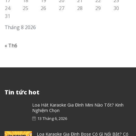
17
18
19
20
21
22
23
24
25
26
27
28
29
30
31
Tháng 8 2026
« Th6
Tin tức hot
Loa Hát Karaoke Gia Đình Mini Nào Tốt? Kinh
Nghiệm Chọn
13 Tháng 6, 2026
Loa Karaoke Gia Đình Bose Có Gì Nổi Bật? Có