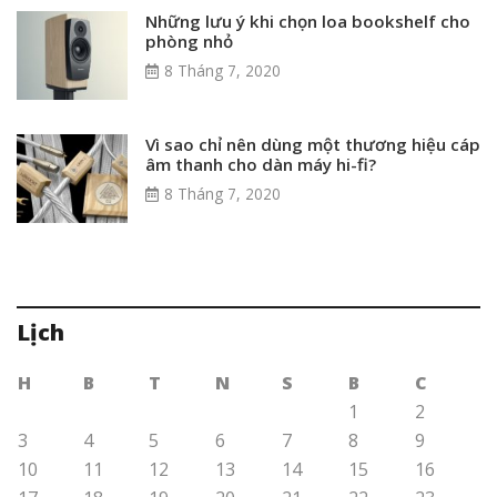
Những lưu ý khi chọn loa bookshelf cho
phòng nhỏ
8 Tháng 7, 2020
Vì sao chỉ nên dùng một thương hiệu cáp
âm thanh cho dàn máy hi-fi?
8 Tháng 7, 2020
Lịch
H
B
T
N
S
B
C
1
2
3
4
5
6
7
8
9
10
11
12
13
14
15
16