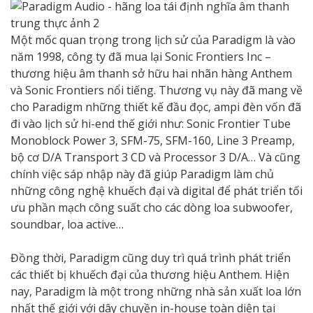
Một mốc quan trọng trong lịch sử của Paradigm là vào
năm 1998, công ty đã mua lại Sonic Frontiers Inc –
thương hiệu âm thanh sở hữu hai nhãn hàng Anthem
và Sonic Frontiers nổi tiếng. Thương vụ này đã mang về
cho Paradigm những thiết kế đầu đọc, ampi đèn vốn đã
đi vào lịch sử hi-end thế giới như: Sonic Frontier Tube
Monoblock Power 3, SFM-75, SFM-160, Line 3 Preamp,
bộ cơ D/A Transport 3 CD và Processor 3 D/A… Và cũng
chính việc sáp nhập này đã giúp Paradigm làm chủ
những công nghệ khuếch đại và digital để phát triển tối
ưu phần mạch công suất cho các dòng loa subwoofer,
soundbar, loa active…
Đồng thời, Paradigm cũng duy trì quá trình phát triển
các thiết bị khuếch đại của thương hiệu Anthem. Hiện
nay, Paradigm là một trong những nhà sản xuất loa lớn
nhất thế giới với dây chuyền in-house toàn diện tại