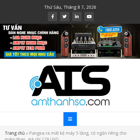
Skip
Thứ Sáu, Tháng 8 7, 2026
to
content
Trang chủ
»
Pangea ra mắt kệ máy 5 tầng, có ngăn riêng cho
mâm than, giá chỉ 179 USD