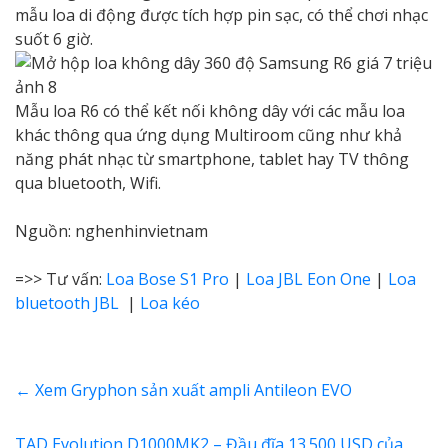
mẫu loa di động được tích hợp pin sạc, có thể chơi nhạc
suốt 6 giờ.
Mẫu loa R6 có thể kết nối không dây với các mẫu loa
khác thông qua ứng dụng Multiroom cũng như khả
năng phát nhạc từ smartphone, tablet hay TV thông
qua bluetooth, Wifi.
Nguồn: nghenhinvietnam
=>> Tư vấn:
Loa Bose S1 Pro
|
Loa JBL Eon One
|
Loa
bluetooth JBL
|
Loa kéo
←
Xem Gryphon sản xuất ampli Antileon EVO
TAD Evolution D1000MK2 – Đầu đĩa 13.500 USD của