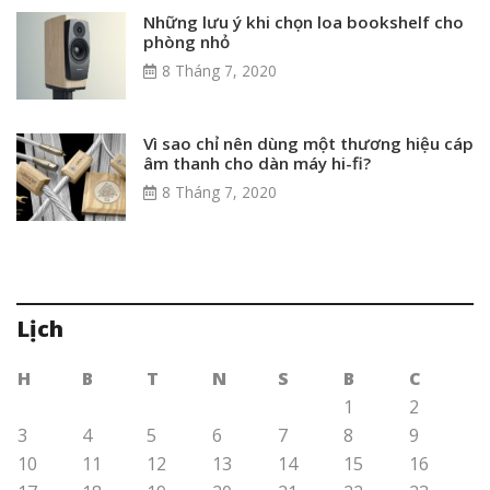
Những lưu ý khi chọn loa bookshelf cho
phòng nhỏ
8 Tháng 7, 2020
Vì sao chỉ nên dùng một thương hiệu cáp
âm thanh cho dàn máy hi-fi?
8 Tháng 7, 2020
Lịch
H
B
T
N
S
B
C
1
2
3
4
5
6
7
8
9
10
11
12
13
14
15
16