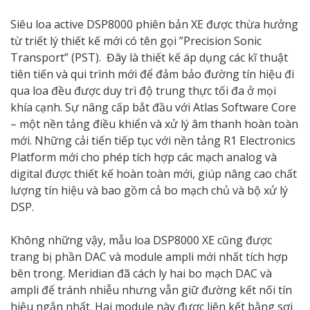
Siêu loa active DSP8000 phiên bản XE được thừa hưởng
từ triết lý thiết kế mới có tên gọi ”Precision Sonic
Transport” (PST). Đây là thiết kế áp dụng các kĩ thuật
tiên tiến và qui trình mới để đảm bảo đường tín hiệu đi
qua loa đều được duy trì độ trung thực tối đa ở mọi
khía cạnh. Sự nâng cấp bắt đầu với Atlas Software Core
– một nền tảng điều khiển và xử lý âm thanh hoàn toàn
mới. Những cải tiến tiếp tục với nền tảng R1 Electronics
Platform mới cho phép tích hợp các mạch analog và
digital được thiết kế hoàn toàn mới, giúp nâng cao chất
lượng tín hiệu và bao gồm cả bo mạch chủ và bộ xử lý
DSP.
Không những vậy, mẫu loa DSP8000 XE cũng được
trang bị phần DAC và module ampli mới nhất tích hợp
bên trong. Meridian đã cách ly hai bo mạch DAC và
ampli để tránh nhiễu nhưng vẫn giữ đường kết nối tín
hiệu ngắn nhất. Hai module này được liên kết bằng sợi