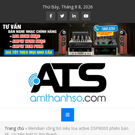
Skip
Thứ Bảy, Tháng 8 8, 2026
to
content
Trang chủ
»
Meridian công bố siêu loa active DSP8000 phiên bản
XE, cải tiến triết lý âm thanh