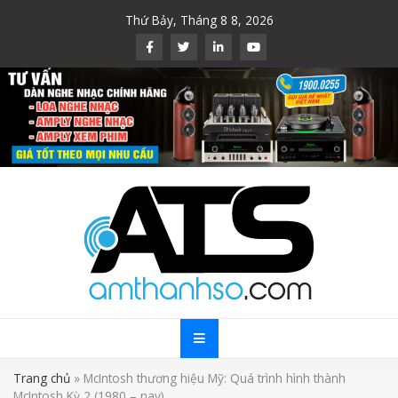
Skip
Thứ Bảy, Tháng 8 8, 2026
to
content
Trang chủ
»
McIntosh thương hiệu Mỹ: Quá trình hình thành
McIntosh Kỳ 2 (1980 – nay)