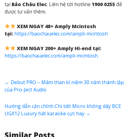
tại
Bảo Châu Elec
. Liên hệ tới hotline
1900 0255
để
được tư vấn thêm.
XEM NGAY 48+ Amply Mcintosh
tại:
https://baochauelec.com/ampli-mcintosh
XEM NGAY 200+ Amply Hi-end tại:
https://baochauelec.com/ampli-mcintosh
←
Debut PRO – Mâm than kỉ niệm 30 năm thành lập
của Pro-Ject Audio
Hướng dẫn căn chỉnh Chi tiết Micro không dây BCE
UGX12 Luxury hát karaoke cực hay
→
Similar Posts