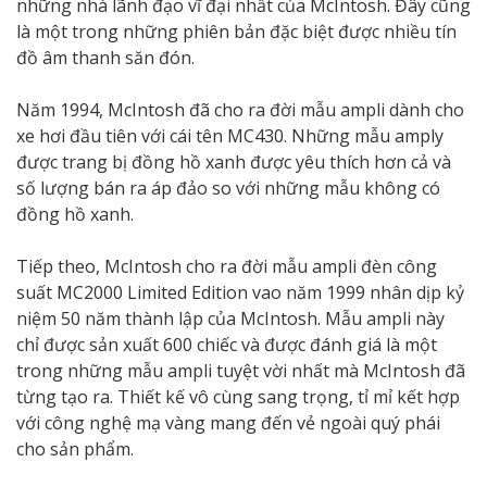
những nhà lãnh đạo vĩ đại nhất của McIntosh. Đây cũng
là một trong những phiên bản đặc biệt được nhiều tín
đồ âm thanh săn đón.
Năm 1994, McIntosh đã cho ra đời mẫu ampli dành cho
xe hơi đầu tiên với cái tên MC430. Những mẫu amply
được trang bị đồng hồ xanh được yêu thích hơn cả và
số lượng bán ra áp đảo so với những mẫu không có
đồng hồ xanh.
Tiếp theo, McIntosh cho ra đời mẫu ampli đèn công
suất MC2000 Limited Edition vao năm 1999 nhân dịp kỷ
niệm 50 năm thành lập của McIntosh. Mẫu ampli này
chỉ được sản xuất 600 chiếc và được đánh giá là một
trong những mẫu ampli tuyệt vời nhất mà McIntosh đã
từng tạo ra. Thiết kế vô cùng sang trọng, tỉ mỉ kết hợp
với công nghệ mạ vàng mang đến vẻ ngoài quý phái
cho sản phẩm.