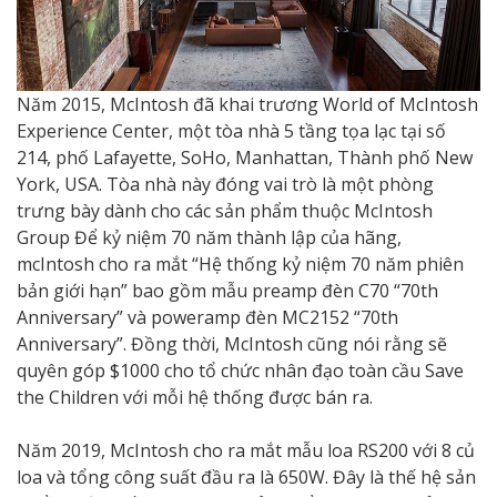
Năm 2015, McIntosh đã khai trương World of McIntosh
Experience Center, một tòa nhà 5 tầng tọa lạc tại số
214, phố Lafayette, SoHo, Manhattan, Thành phố New
York, USA. Tòa nhà này đóng vai trò là một phòng
trưng bày dành cho các sản phẩm thuộc McIntosh
Group Để kỷ niệm 70 năm thành lập của hãng,
mcIntosh cho ra mắt “Hệ thống kỷ niệm 70 năm phiên
bản giới hạn” bao gồm mẫu preamp đèn C70 “70th
Anniversary” và poweramp đèn MC2152 “70th
Anniversary”. Đồng thời, McIntosh cũng nói rằng sẽ
quyên góp $1000 cho tổ chức nhân đạo toàn cầu Save
the Children với mỗi hệ thống được bán ra.
Năm 2019, McIntosh cho ra mắt mẫu loa RS200 với 8 củ
loa và tổng công suất đầu ra là 650W. Đây là thế hệ sản