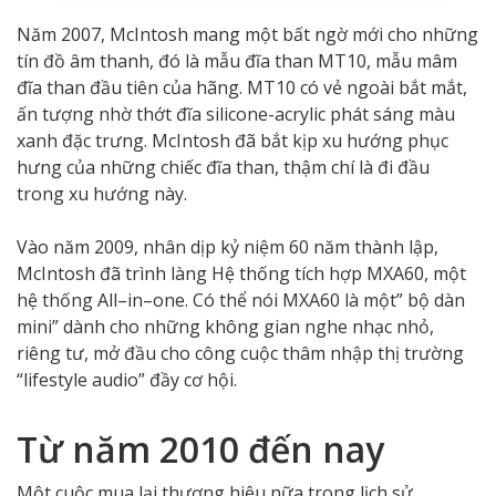
Năm 2007, McIntosh mang một bất ngờ mới cho những
tín đồ âm thanh, đó là mẫu đĩa than MT10, mẫu mâm
đĩa than đầu tiên của hãng. MT10 có vẻ ngoài bắt mắt,
ấn tượng nhờ thớt đĩa silicone-acrylic phát sáng màu
xanh đặc trưng. McIntosh đã bắt kịp xu hướng phục
hưng của những chiếc đĩa than, thậm chí là đi đầu
trong xu hướng này.
Vào năm 2009, nhân dịp kỷ niệm 60 năm thành lập,
McIntosh đã trình làng Hệ thống tích hợp MXA60, một
hệ thống All–in–one. Có thể nói MXA60 là một” bộ dàn
mini” dành cho những không gian nghe nhạc nhỏ,
riêng tư, mở đầu cho công cuộc thâm nhập thị trường
“lifestyle audio” đầy cơ hội.
Từ năm 2010 đến nay
Một cuộc mua lại thương hiệu nữa trong lịch sử