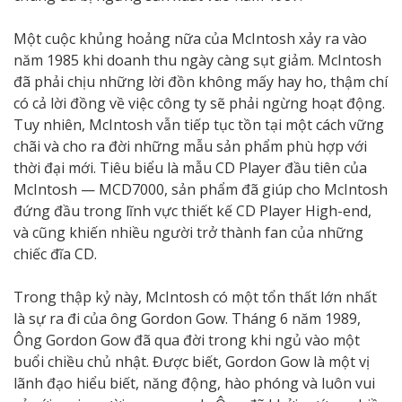
Một cuộc khủng hoảng nữa của McIntosh xảy ra vào
năm 1985 khi doanh thu ngày càng sụt giảm. McIntosh
đã phải chịu những lời đồn không mấy hay ho, thậm chí
có cả lời đồng về việc công ty sẽ phải ngừng hoạt động.
Tuy nhiên, McIntosh vẫn tiếp tục tồn tại một cách vững
chãi và cho ra đời những mẫu sản phẩm phù hợp với
thời đại mới. Tiêu biểu là mẫu CD Player đầu tiên của
McIntosh — MCD7000, sản phẩm đã giúp cho McIntosh
đứng đầu trong lĩnh vực thiết kế CD Player High-end,
và cũng khiến nhiều người trở thành fan của những
chiếc đĩa CD.
Trong thập kỷ này, McIntosh có một tổn thất lớn nhất
là sự ra đi của ông Gordon Gow. Tháng 6 năm 1989,
Ông Gordon Gow đã qua đời trong khi ngủ vào một
buổi chiều chủ nhật. Được biết, Gordon Gow là một vị
lãnh đạo hiểu biết, năng động, hào phóng và luôn vui