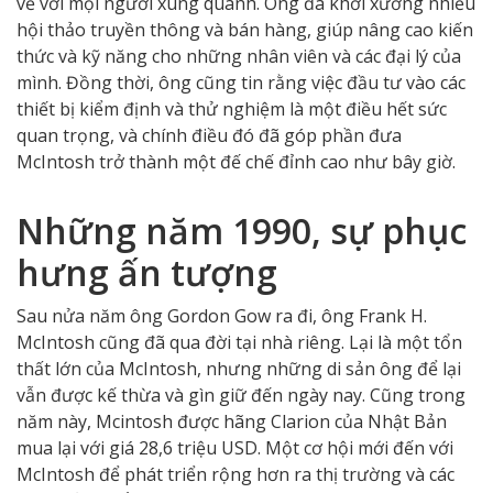
vẻ với mọi người xung quanh. Ông đã khởi xướng nhiều
hội thảo truyền thông và bán hàng, giúp nâng cao kiến
thức và kỹ năng cho những nhân viên và các đại lý của
mình. Đồng thời, ông cũng tin rằng việc đầu tư vào các
thiết bị kiểm định và thử nghiệm là một điều hết sức
quan trọng, và chính điều đó đã góp phần đưa
McIntosh trở thành một đế chế đỉnh cao như bây giờ.
Những năm 1990, sự phục
hưng ấn tượng
Sau nửa năm ông Gordon Gow ra đi, ông Frank H.
McIntosh cũng đã qua đời tại nhà riêng. Lại là một tổn
thất lớn của McIntosh, nhưng những di sản ông để lại
vẫn được kế thừa và gìn giữ đến ngày nay. Cũng trong
năm này, Mcintosh được hãng Clarion của Nhật Bản
mua lại với giá 28,6 triệu USD. Một cơ hội mới đến với
McIntosh để phát triển rộng hơn ra thị trường và các