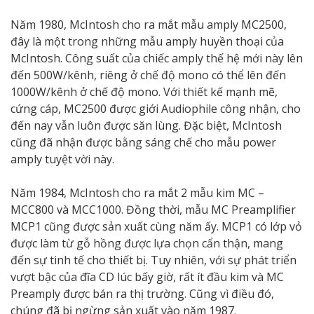
Năm 1980, McIntosh cho ra mắt mẫu amply MC2500,
đây là một trong những mẫu amply huyền thoại của
McIntosh. Công suất của chiếc amply thế hệ mới này lên
đến 500W/kênh, riêng ở chế độ mono có thể lên đến
1000W/kênh ở chế độ mono. Với thiết kế mạnh mẽ,
cứng cáp, MC2500 được giới Audiophile công nhận, cho
đến nay vẫn luôn được săn lùng. Đặc biệt, McIntosh
cũng đã nhận được bằng sáng chế cho mẫu power
amply tuyệt vời này.
Năm 1984, McIntosh cho ra mắt 2 mẫu kim MC –
MCC800 và MCC1000. Đồng thời, mẫu MC Preamplifier
MCP1 cũng được sản xuất cùng năm ấy. MCP1 có lớp vỏ
được làm từ gỗ hồng được lựa chọn cẩn thận, mang
đến sự tinh tế cho thiết bị. Tuy nhiên, với sự phát triển
vượt bậc của đĩa CD lúc bấy giờ, rất ít đầu kim và MC
Preamply được bán ra thị trường. Cũng vì điều đó,
chúng đã bị ngừng sản xuất vào năm 1987.