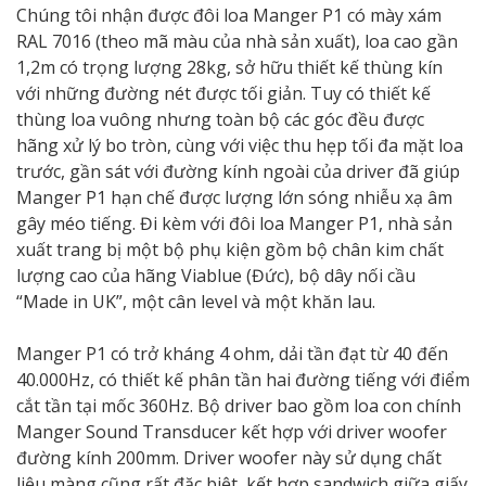
Chúng tôi nhận được đôi loa Manger P1 có mày xám
RAL 7016 (theo mã màu của nhà sản xuất), loa cao gần
1,2m có trọng lượng 28kg, sở hữu thiết kế thùng kín
với những đường nét được tối giản. Tuy có thiết kế
thùng loa vuông nhưng toàn bộ các góc đều được
hãng xử lý bo tròn, cùng với việc thu hẹp tối đa mặt loa
trước, gần sát với đường kính ngoài của driver đã giúp
Manger P1 hạn chế được lượng lớn sóng nhiễu xạ âm
gây méo tiếng. Đi kèm với đôi loa Manger P1, nhà sản
xuất trang bị một bộ phụ kiện gồm bộ chân kim chất
lượng cao của hãng Viablue (Đức), bộ dây nối cầu
“Made in UK”, một cân level và một khăn lau.
Manger P1 có trở kháng 4 ohm, dải tần đạt từ 40 đến
40.000Hz, có thiết kế phân tần hai đường tiếng với điểm
cắt tần tại mốc 360Hz. Bộ driver bao gồm loa con chính
Manger Sound Transducer kết hợp với driver woofer
đường kính 200mm. Driver woofer này sử dụng chất
liệu màng cũng rất đặc biệt, kết hợp sandwich giữa giấy