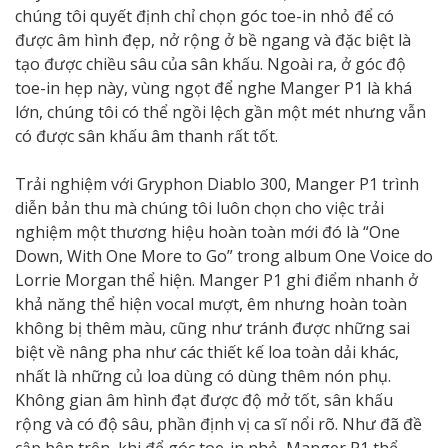
chúng tôi quyết định chỉ chọn góc toe-in nhỏ để có
được âm hình đẹp, nở rộng ở bề ngang và đặc biệt là
tạo được chiều sâu của sân khấu. Ngoài ra, ở góc độ
toe-in hẹp này, vùng ngọt để nghe Manger P1 là khá
lớn, chúng tôi có thể ngồi lệch gần một mét nhưng vẫn
có được sân khấu âm thanh rất tốt.
Trải nghiệm với Gryphon Diablo 300, Manger P1 trình
diễn bản thu mà chúng tôi luôn chọn cho việc trải
nghiệm một thương hiệu hoàn toàn mới đó là “One
Down, With One More to Go” trong album One Voice do
Lorrie Morgan thể hiện. Manger P1 ghi điểm nhanh ở
khả năng thể hiện vocal mượt, êm nhưng hoàn toàn
không bị thêm màu, cũng như tránh được những sai
biệt về nâng pha như các thiết kế loa toàn dải khác,
nhất là những củ loa dùng có dùng thêm nón phụ.
Không gian âm hình đạt được độ mở tốt, sân khấu
rộng và có độ sâu, phần định vị ca sĩ nổi rõ. Như đã đề