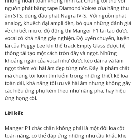
nhưng hoàn toàn không nịnh tai. Chúng tôi thử với
nguồn phát băng tape Diamond Voices của hãng thu
âm STS, dùng đầu phát Nagra IV-S. Với nguồn phát
analog, khuếch đại ampli đèn, bỏ qua những đánh giá
về chi tiết micro, độ động thì Manger P1 tái tạo được
vocal có khả năng gây nghiện. Độ uyển chuyển, luyến
lái của Peggy Lee khi thể track Empty Glass được hệ
thống tái tạo một cách tròn đầy và ngọt. Những
khoảng ngân của vocal như được kéo dài ra và làm
ngọt thêm với hài âm đẹp từng nốt. Đây là phẩm chất
mà chúng tôi luôn tìm kiếm trong những thiết kế loa
toàn dải, khả năng tối ưu về hài âm nhưng không gây
các hiệu ứng phụ kèm theo như nâng pha, hay hiệu
ứng họng còi.
Lời kết
Manger P1 chắc chắn không phải là một đôi loa cột
toàn năng, có thể đáp ứng những nhu cầu khắc khe