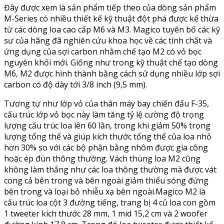
Đây được xem là sản phẩm tiếp theo của dòng sản phẩm
M-Series có nhiều thiết kế kỹ thuật đột phá được kế thừa
từ các dòng loa cao cấp M6 và M3. Magico tuyên bố các kỹ
sư của hãng đã nghiên cứu khoa học về các tính chất và
ứng dụng của sợi carbon nhằm chế tạo M2 có vỏ bọc
nguyên khối mới. Giống như trong kỹ thuật chế tạo dòng
M6, M2 được hình thành bằng cách sử dụng nhiều lớp sợi
carbon có độ dày tới 3/8 inch (9,5 mm).
Tương tự như lớp vỏ của thân máy bay chiến đấu F-35,
cấu trúc lớp vỏ bọc này làm tăng tỷ lệ cường độ trọng
lượng cấu trúc loa lên 60 lần, trong khi giảm 50% trọng
lượng tổng thể và giúp kích thước tổng thể của loa nhỏ
hơn 30% so với các bộ phận bằng nhôm được gia công
hoặc ép đùn thông thường. Vách thùng loa M2 cũng
không làm thẳng như các loa thông thường mà được vát
cong cả bên trong và bên ngoài giảm thiểu sóng đứng
bên trong và loại bỏ nhiễu xạ bên ngoài.Magico M2 là
cấu trúc loa cột 3 đường tiếng, trang bị 4 củ loa con gồm
1 tweeter kích thước 28 mm, 1 mid 15,2 cm và 2 woofer