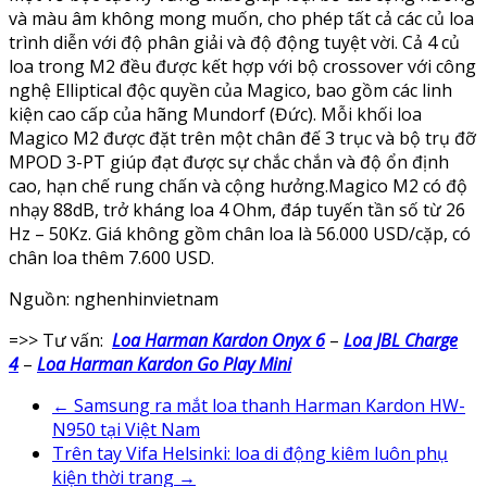
và màu âm không mong muốn, cho phép tất cả các củ loa
trình diễn với độ phân giải và độ động tuyệt vời. Cả 4 củ
loa trong M2 đều được kết hợp với bộ crossover với công
nghệ Elliptical độc quyền của Magico, bao gồm các linh
kiện cao cấp của hãng Mundorf (Đức). Mỗi khối loa
Magico M2 được đặt trên một chân đế 3 trục và bộ trụ đỡ
MPOD 3-PT giúp đạt được sự chắc chắn và độ ổn định
cao, hạn chế rung chấn và cộng hưởng.Magico M2 có độ
nhạy 88dB, trở kháng loa 4 Ohm, đáp tuyến tần số từ 26
Hz – 50Kz. Giá không gồm chân loa là 56.000 USD/cặp, có
chân loa thêm 7.600 USD.
Nguồn: nghenhinvietnam
=>> Tư vấn:
Loa Harman Kardon Onyx 6
–
Loa JBL Charge
4
–
Loa Harman Kardon Go Play Mini
←
Samsung ra mắt loa thanh Harman Kardon HW-
N950 tại Việt Nam
Trên tay Vifa Helsinki: loa di động kiêm luôn phụ
kiện thời trang
→