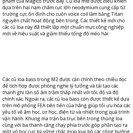
phẩm của Magico trước đây. Củ loa mid được điều khiển
dựa trên hai nam châm cực lớn neodymium cung cấp từ
trường cực ổn định cho cuộn voice coil làm bằng Titan
nguyên chất hoạt động bên trong. Các thiết kế mới cho
các củ loa này đã thiết lập một chuẩn mực công nghiệp
mới về hiệu suất và giảm thiểu tổng độ méo hài.
Các củ loa bass trong M2 được căn chỉnh theo chiều dọc
để tích hợp được phòng nghe lý tưởng và tái tạo các
thanh ghi tần số âm trầm thấp nhất với tốc độ và độ
chính xác. Ngoài ra, các củ loa bass còn được thiết kế dựa
trên mô phỏng FEA tiên tiến của hãng giúp tối ưu hóa các
yếu tố về âm học, cơ học, điện từ và nhiệt trong quá trình
vận hành. Khung ma trận ba trục bên trong thùng loa
cùng với ba thanh căng chạy phía trước góp phần tạo ra
một vỏ bọc cực kỳ vững chắc giúp loại bỏ các cộng hưởng