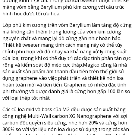
đường kính 17,8 cm. Trong đó loa tweeter được thiết kế
màng vòm bằng Beryllium phủ kim cương với cấu trúc
hình học được tối ưu hóa.
Lớp phủ kim cương trên vòm Beryllium làm tăng độ cứng
mà không cần thêm trọng lượng của vòm kim cương
nguyên chất và mang lại độ cứng gần như hoàn hảo.
Thiết kế tweeter mang tính cách mạng này có thể tùy
chỉnh phù hợp với độ nhạy và khả năng xử lý công suất
của loa, trong khi có thể duy trì các đặc tính phân tán cực
rộng và kiểm soát độ méo cực thấp.Magico cũng là nhà
sản xuất sản phẩm âm thanh đầu tiên trên thế giới sử
dụng graphene vào việc phát triển và thiết kế nón loa
hoàn toàn mới và tiên tiến. Graphene có nhiều đặc tính
phi thường và được đánh giá là cứng hơn gấp 100 lần so
với loại thép tốt nhất.
Các củ loa mid và bass của M2 đều được sản xuất bằng
công nghệ Multi-Wall carbon XG Nanographene với sợi
carbon độc quyền siêu cứng, nhẹ hơn 20% và cứng hơn
300% so với vật liệu nón loa được sử dụng trong các sản