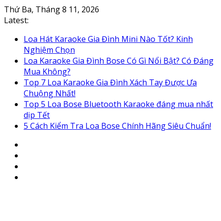
Skip
Thứ Ba, Tháng 8 11, 2026
to
Latest:
content
Loa Hát Karaoke Gia Đình Mini Nào Tốt? Kinh
Nghiệm Chọn
Loa Karaoke Gia Đình Bose Có Gì Nổi Bật? Có Đáng
Mua Không?
Top 7 Loa Karaoke Gia Đình Xách Tay Được Ưa
Chuộng Nhất!
Top 5 Loa Bose Bluetooth Karaoke đáng mua nhất
dịp Tết
5 Cách Kiểm Tra Loa Bose Chính Hãng Siêu Chuẩn!