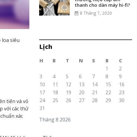
thanh cho dàn máy hi-fi?
8 Tháng 7, 2020
 loa siêu
Lịch
H
B
T
N
S
B
C
1
2
3
4
5
6
7
8
9
10
11
12
13
14
15
16
17
18
19
20
21
22
23
24
25
26
27
28
29
30
ên tiến và vỏ
31
 với các thử
 chuẩn xác
Tháng 8 2026