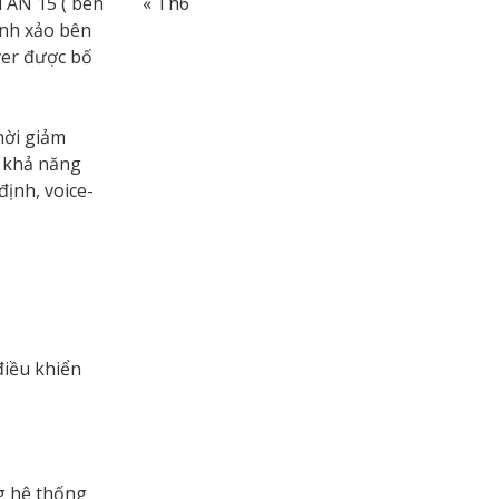
« Th6
ITAN 15 ( bên
inh xảo bên
ver được bố
hời giảm
o khả năng
ịnh, voice-
điều khiển
g hệ thống