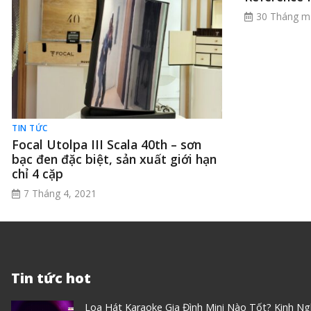
30 Tháng m
TIN TỨC
Focal Utolpa III Scala 40th – sơn
bạc đen đặc biệt, sản xuất giới hạn
chỉ 4 cặp
7 Tháng 4, 2021
Tin tức hot
Loa Hát Karaoke Gia Đình Mini Nào Tốt? Kinh N