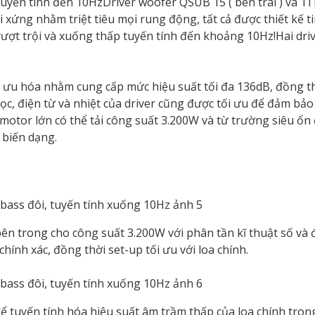
 tuyến tính đến 10HzDriver woofer QSUB 15 ( bên trái ) và T
i xứng nhằm triệt tiêu mọi rung động, tất cả được thiết kế t
ượt trội và xuống thấp tuyến tính đến khoảng 10Hz!Hai dri
i ưu hóa nhằm cung cấp mức hiệu suất tối đa 136dB, đồng t
ọc, điện từ và nhiệt của driver cũng được tối ưu để đảm bả
otor lớn có thể tải công suất 3.200W và từ trường siêu ổn đ
 biến dạng.
ên trong cho công suất 3.200W với phân tần kĩ thuật số và 
ính xác, đồng thời set-up tối ưu với loa chính.
 tuyến tính hóa hiệu suất âm trầm thấp của loa chính tron