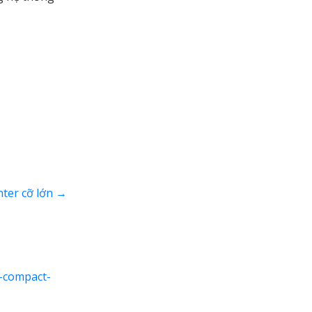
nter cỡ lớn
→