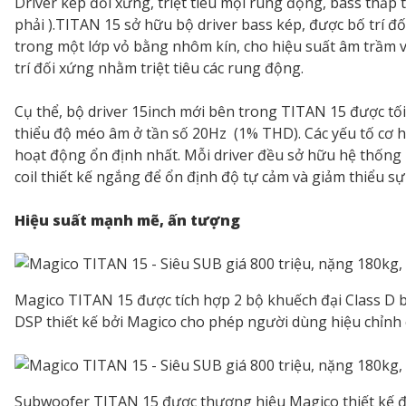
Driver kép đối xứng, triệt tiêu mọi rung động, bass thấp
phải ).TITAN 15 sở hữu bộ driver bass kép, được bố trí đố
trong một lớp vỏ bằng nhôm kín, cho hiệu suất âm trầm v
trí đối xứng nhằm triệt tiêu các rung động.
Cụ thể, bộ driver 15inch mới bên trong TITAN 15 được tố
thiểu độ méo âm ở tần số 20Hz (1% THD). Các yếu tố cơ h
hoạt động ổn định nhất. Mỗi driver đều sở hữu hệ thống m
coil thiết kế ngắng để ổn định độ tự cảm và giảm thiểu sự
Hiệu suất mạnh mẽ, ấn tượng
Magico TITAN 15 được tích hợp 2 bộ khuếch đại Class D b
DSP thiết kế bởi Magico cho phép người dùng hiệu chỉnh ch
Subwoofer TITAN 15 được thương hiệu Magico thiết kế để