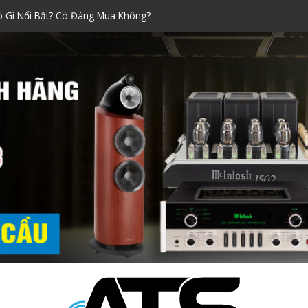
Xách Tay Được Ưa Chuộng Nhất!
raoke đáng mua nhất dịp Tết
ính Hãng Siêu Chuẩn!
i Nào Tốt? Kinh Nghiệm Chọn
ó Gì Nổi Bật? Có Đáng Mua Không?