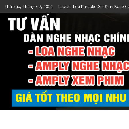
Skip
Thứ Sáu, Tháng 8 7, 2026
Latest:
Top 7 Loa Karaoke Gia Đình 
to
Top 5 Loa Bose Bluetooth Ka
content
5 Cách Kiểm Tra Loa Bose Ch
Loa Hát Karaoke Gia Đình Min
Loa Karaoke Gia Đình Bose C