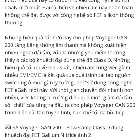
IMD, hiệu quả này có được nhờ vào công nghệ sò FET
eGaN mới nhất. Hai cải tiến về nhiễu âm này hoàn toàn
không thể đạt được với công nghệ sò FET silicon thông
thường.
Những hiệu quả tốt hơn này cho phép Voyager GAN
200 tăng băng thông âm thanh mà không xuất hiện
nhiễu ngoài dải tần, vốn là những yếu điểm thường
thấy ở các bộ khuếch đại dùng chế độ Class D. Những
hiệu quả tối ưu về hiệu suất, nhiễu âm cùng việc gỉam
nhiễu EMI/EMC là kết quả của quá trình tái tạo nguồn
switching ở mức gần lý tưởng, nhờ sử dụng công nghệ
FET eGaN mới này. Với thời gian chuyển đổi nhanh hơn
nhiều, việc không bị cường điệu quá mức, giảm dải tần
số “chết” của tầng ra đầu ra cho phép Voyager GAN 200
trình diễn dải tần tuyến tính, hạn chế tối đa hồi tiếp.