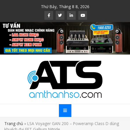
Skip
Thứ Bảy, Tháng 8 8, 2026
to
content
Trang chủ
»
LSA Voyager GAN 200 – Poweramp Class D dùng
khuếch đại FET Gallium Nitride