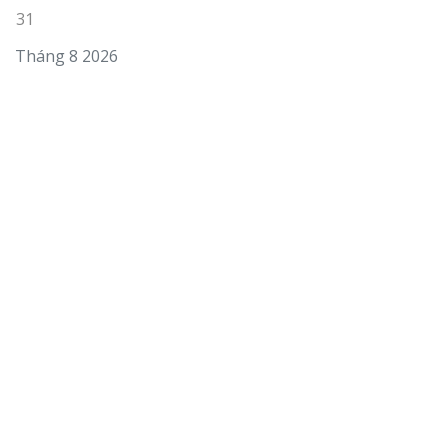
31
Tháng 8 2026
« Th6
Tin tức hot
Loa Hát Karaoke Gia Đình Mini Nào Tốt? Kinh
Nghiệm Chọn
13 Tháng 6, 2026
Loa Karaoke Gia Đình Bose Có Gì Nổi Bật? Có
Đáng Mua Không?