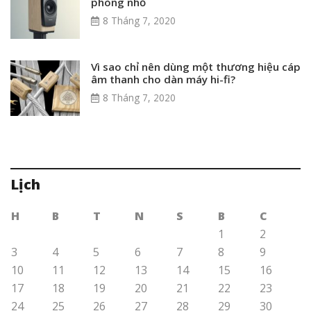
phòng nhỏ
8 Tháng 7, 2020
Vì sao chỉ nên dùng một thương hiệu cáp
âm thanh cho dàn máy hi-fi?
8 Tháng 7, 2020
Lịch
H
B
T
N
S
B
C
1
2
3
4
5
6
7
8
9
10
11
12
13
14
15
16
17
18
19
20
21
22
23
24
25
26
27
28
29
30