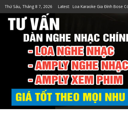
Skip
Thứ Sáu, Tháng 8 7, 2026
Latest:
Top 7 Loa Karaoke Gia Đình 
to
Top 5 Loa Bose Bluetooth Ka
content
5 Cách Kiểm Tra Loa Bose Ch
Loa Hát Karaoke Gia Đình Min
Loa Karaoke Gia Đình Bose C