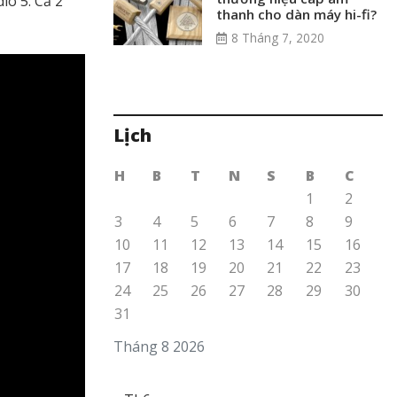
io 5. Cả 2
thanh cho dàn máy hi-fi?
8 Tháng 7, 2020
Lịch
H
B
T
N
S
B
C
1
2
3
4
5
6
7
8
9
10
11
12
13
14
15
16
17
18
19
20
21
22
23
24
25
26
27
28
29
30
31
Tháng 8 2026