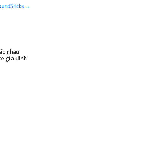
SoundSticks
→
ác nhau
e gia đình