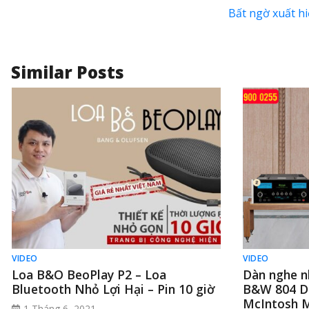
Bất ngờ xuất h
Similar Posts
VIDEO
VIDEO
Loa B&O BeoPlay P2 – Loa
Dàn nghe n
Bluetooth Nhỏ Lợi Hại – Pin 10 giờ
B&W 804 D3
McIntosh M
1 Tháng 6, 2021