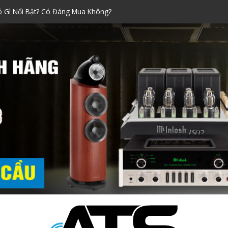
Xách Tay Được Ưa Chuộng Nhất!
raoke đáng mua nhất dịp Tết
ính Hãng Siêu Chuẩn!
i Nào Tốt? Kinh Nghiệm Chọn
ó Gì Nổi Bật? Có Đáng Mua Không?