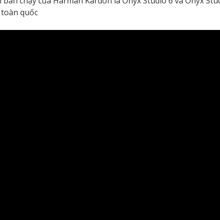
 bán chạy của Harman Kardon là Onyx Studio 6 và Onyx Stud
 toàn quốc