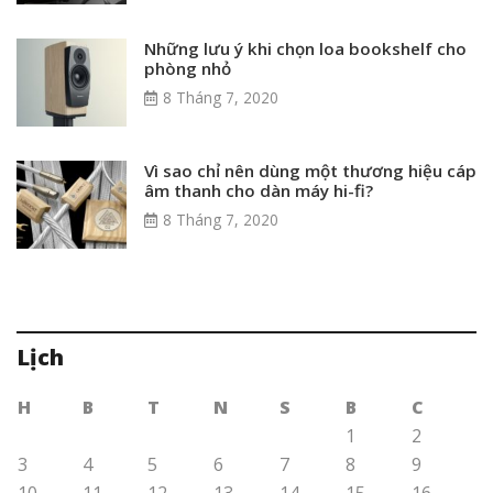
Những lưu ý khi chọn loa bookshelf cho
phòng nhỏ
8 Tháng 7, 2020
Vì sao chỉ nên dùng một thương hiệu cáp
âm thanh cho dàn máy hi-fi?
8 Tháng 7, 2020
Lịch
H
B
T
N
S
B
C
1
2
3
4
5
6
7
8
9
10
11
12
13
14
15
16