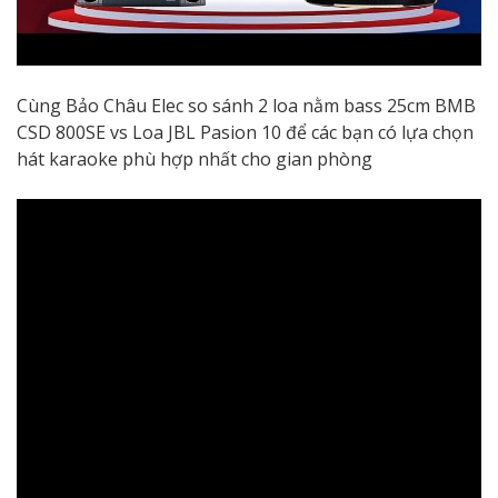
Cùng Bảo Châu Elec so sánh 2 loa nằm bass 25cm BMB
CSD 800SE vs Loa JBL Pasion 10 để các bạn có lựa chọn
hát karaoke phù hợp nhất cho gian phòng