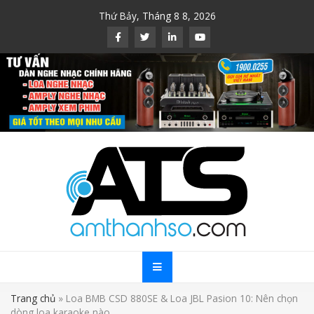
Skip
Thứ Bảy, Tháng 8 8, 2026
to
content
Trang chủ
»
Loa BMB CSD 880SE & Loa JBL Pasion 10: Nên chọn
dòng loa karaoke nào