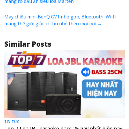
mang rõ dấu ấn siêu loa Marten
Máy chiếu mini BenQ GV1 nhỏ gọn, Bluetooth, Wi-Fi
mang thế giới giải trí thu nhỏ theo mọi nơi
→
Similar Posts
TIN TỨC
Top 7 Loa JBL karaoke bass 25 hay nhất hiện nay,