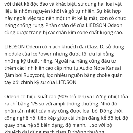
với thiết kế độc đáo và khác biệt, sử dụng hai loại vật
liệu là nhôm nguyên khối và gỗ tự nhiên. Sự kết hợp
này ngoài việc tạo nên một thiết kế lạ mắt, còn có chức
năng chống rung. Phần chân đế của LIEDSON Odeon
cũng được trang bị các chân kim cone chất lượng cao.
LIEDSON Odeon có mạch khuếch đại Class D, sử dụng
module của IcePower nhưng được tối ưu lại bằng
những kỹ thuật riêng. Ngoài ra, hãng cũng đầu tư
thêm các linh kiện cao cấp như tụ Audio Note Kansai
(làm bởi Rubycon), lọc nhiễu nguồn bằng choke quấn
tay bởi chính kỹ sư của LIEDSON.
Odeon có hiệu suất cao (90% trở lên) và lượng nhiệt tỏa
ra chỉ bằng 1/5 so với ampli thông thường. Nhờ đó
phần tản nhiệt của máy cũng được loại bỏ. Đồng thời,
công nghệ hồi tiếp kép giúp cải thiện đáng kể độ lợi, độ
quay pha, hệ số biến dạng, độ mạnh, … so với bộ
khuếch đại dùng mạch class D thông thường.