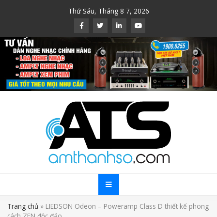
Skip
Thứ Sáu, Tháng 8 7, 2026
to
content
Trang chủ
»
LIEDSON Odeon – Poweramp Class D thiết kế phong
cách ZEN độc đáo